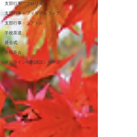
支部行事・フロリダ
支部行事・フィラデルフィア
支部行事・シアトル
学校茶道
発会式
市民茶会
オンライン特別講話シリーズ