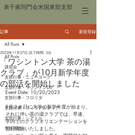
表千家同門会米国東部支部
記事
新規登録
All Posts
2023年11月27日
読了時間: 2分
All Posts
「ワシントン大学 茶の湯
講習会
クラブ」が10月新学年度
支部行事・ニューヨーク
の部活を開始しました
支部行事・ワシントンDC
Event Date: 10/20/2023
支部行事・フロリダ
9月２８日に大学の新学年度が始まり、
支部行事・フィラデルフィア
それに伴い茶の湯クラブでは、早速、
支部行事・シアトル
学内でのクラブオリエンテーションを
学校茶道
翌日実施いたしました。