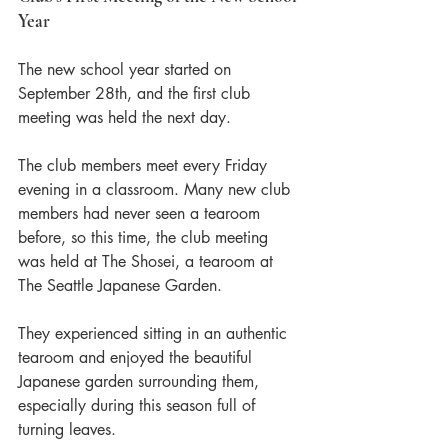
Year
The new school year started on 
September 28th, and the first club 
meeting was held the next day.
The club members meet every Friday 
evening in a classroom. Many new club 
members had never seen a tearoom 
before, so this time, the club meeting 
was held at The Shosei, a tearoom at 
The Seattle Japanese Garden. 
They experienced sitting in an authentic 
tearoom and enjoyed the beautiful 
Japanese garden surrounding them, 
especially during this season full of 
turning leaves.