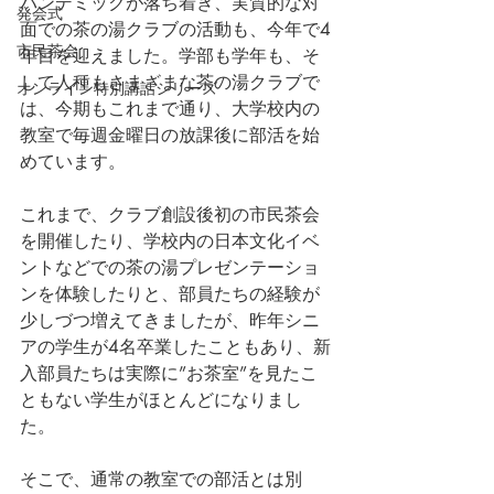
パンデミックが落ち着き、実質的な対
発会式
面での茶の湯クラブの活動も、今年で4
市民茶会
年目を迎えました。学部も学年も、そ
して人種もさまざまな茶の湯クラブで
オンライン特別講話シリーズ
は、今期もこれまで通り、大学校内の
教室で毎週金曜日の放課後に部活を始
めています。
これまで、クラブ創設後初の市民茶会
を開催したり、学校内の日本文化イベ
ントなどでの茶の湯プレゼンテーショ
ンを体験したりと、部員たちの経験が
少しづつ増えてきましたが、昨年シニ
アの学生が4名卒業したこともあり、新
入部員たちは実際に”お茶室”を見たこ
ともない学生がほとんどになりまし
た。
そこで、通常の教室での部活とは別