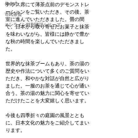
発会式
テラス席にて薄茶点前のデモンストレ
ーションをご覧いただき、その後、茶
市民茶会
室に進んでいただきました。畳の間
オンライン特別講話シリーズ
で、日本から取り寄せたお菓子と抹茶
を味わいながら、皆様には静かで豊か
な秋の時間を楽しんでいただきまし
た。
世界的な抹茶ブームもあり、茶の湯の
歴史や作法について多くのご質問をい
ただき、和やかな対話が自然と広がり
ました。一服のお茶を通じて心が通い
合う、茶の湯の魅力に関心を寄せてい
ただけたことを大変嬉しく思います。
今後も四季折々の庭園の風景ととも
に、日本文化の魅力をご紹介してまい
ります。