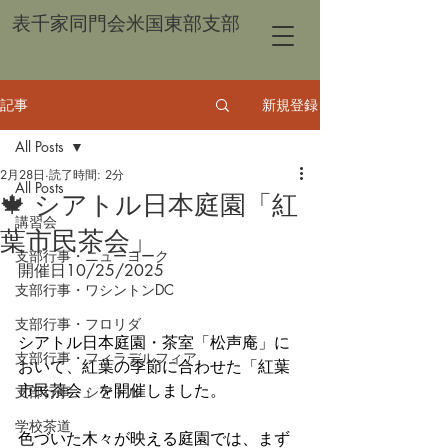
表千家同門会米国東部支部
記事
新規登録
All Posts
2月28日
読了時間: 2分
All Posts
🍁 シアトル日本庭園「紅
講習会
葉市民茶会」
支部行事・ニューヨーク
開催日10/25/2025
支部行事・ワシントンDC
支部行事・フロリダ
シアトル日本庭園・茶室「松声庵」に
支部行事・フィラデルフィア
おいて、紅葉の季節に合わせた「紅葉
市民茶会」を開催しました。
支部行事・シアトル
学校茶道
色づいた木々が映える庭園では、まず