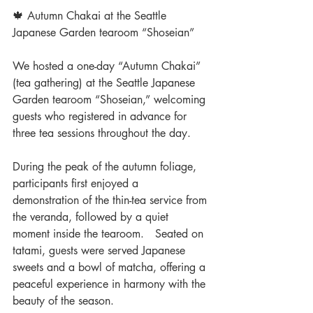
🍁 Autumn Chakai at the Seattle 
Japanese Garden tearoom “Shoseian”
We hosted a one-day “Autumn Chakai” 
(tea gathering) at the Seattle Japanese 
Garden tearoom “Shoseian,” welcoming 
guests who registered in advance for 
three tea sessions throughout the day.
During the peak of the autumn foliage, 
participants first enjoyed a 
demonstration of the thin-tea service from 
the veranda, followed by a quiet 
moment inside the tearoom.　Seated on 
tatami, guests were served Japanese 
sweets and a bowl of matcha, offering a 
peaceful experience in harmony with the 
beauty of the season.