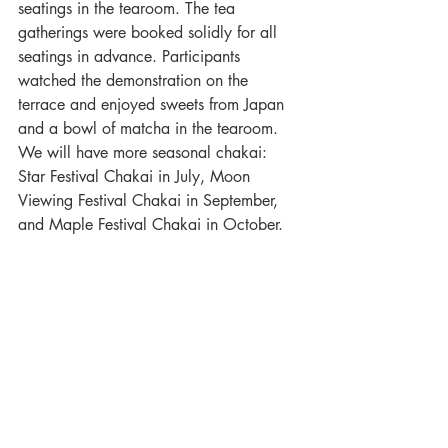
seatings in the tearoom. The tea 
gatherings were booked solidly for all 
seatings in advance. Participants 
watched the demonstration on the 
terrace and enjoyed sweets from Japan 
and a bowl of matcha in the tearoom.  
We will have more seasonal chakai: 
Star Festival Chakai in July, Moon 
Viewing Festival Chakai in September, 
and Maple Festival Chakai in October.