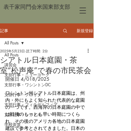
表千家同門会米国東部支部
記事
新規登録
All Posts
2025年5月23日
読了時間: 2分
All Posts
シアトル日本庭園・茶
講習会
室“松声庵”で春の市民茶会
支部行事・ニューヨーク
開催日 
4/018/2025
支部行事・ワシントンDC
ワシントン州シアトル日本庭園は、州
支部行事・フロリダ
内・外にもよく知られた代表的な庭園
支部行事・フィラデルフィア
の一つです。西海岸の日本庭園の中で
は戦後のもっとも早い時期につくら
支部行事・シアトル
れ、その後のアメリカ各地の日本庭園
学校茶道
建設で参考とされてきました。日本の