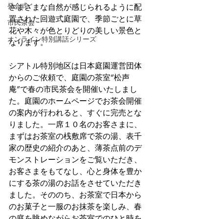
発会式
さまざまな自然が感じられるように配
置された回遊式庭園で、季節ごとに草
市民茶会
花や木々が色とりどりの美しい景色と
オンライン特別講話シリーズ
なります。
シアトル特別地区は日本庭園運営団体
からのご依頼で、庭園の茶室“松声
庵”で春の市民茶会を開催いたしまし
た。庭園のホームページでお茶会開催
の案内が行われると、すぐに完売とな
りました。一席１０名のお客さまに、
まずはお茶室の桟敷席で茶の湯、表千
家の歴史の紹介のあと、薄茶点前のデ
モンストレーションをご覧いただき、
お客さまをもてなし、心と身体を豊か
にする茶の湯のお話をさせていただき
ました。そののち、お茶室で日本から
のお菓子と一服のお抹茶を楽しみ、春
の庭を眺めながらお茶室でのひと時を