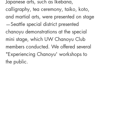
Japanese arts, such as Ikebana, 
calligraphy, tea ceremony, taiko, koto, 
and martial arts, were presented on stage
—Seattle special district presented 
chanoyu demonstrations at the special 
mini stage, which UW Chanoyu Club 
members conducted. We offered several 
"Experiencing Chanoyu' workshops to 
the public.