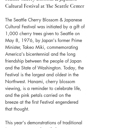
Cultural Festival at The Seattle Center
The Seattle Cherry Blossom & Japanese 
Cultural Festival was initiated by a gift of 
1,000 cherry trees given to Seattle on 
May 8, 1976, by Japan's former Prime 
Minister, Takeo Miki, commemorating 
America's bicentennial and the long 
friendship between the people of Japan 
and the State of Washington. Today, the 
Festival is the largest and oldest in the 
Northwest. Hanami, cherry blossom 
viewing, is a reminder to celebrate life, 
and the pink petals carried on the 
breeze at the first Festival engendered 
that thought. 
This year's demonstrations of traditional 