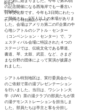
のために始まりました。今年で第50回
発会式
の記念開催になる西海岸でも一番古い
市民茶会
日本文化祭です。今年も3日間にわたっ
て開催され、2万人以上の来場がありま
オンライン特別講話シリーズ
した。会場はアメリカ第二のIT企業の中
心地シアトルのシアトル・センター
（コンベンション・センター）で、フ
ェスティバル会場に特設された４つの
ステージでは、伝統文化である華道、
書道、琴、太鼓、武芸、など、さまざ
まな分野の団体によって実演が披露さ
れました。
シアトル特別地区は、実行委員会から
のご依頼で茶の湯プレゼンテーション
を行いました。当日は、ワシントン大
学（UW）茶の湯クラブの部員たちが茶
の湯デモンストレーションを担当しま
した。部員たちは亭主と客を分担し