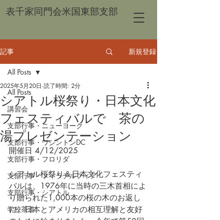
表千家同門会米国東部支部
記事
新規登録
All Posts
2025年5月20日
読了時間: 2分
All Posts
シアトル桜祭り・日本文化
講習会
フェスティバルで 茶の
支部行事・ニューヨーク
湯プレゼンテーション
支部行事・ワシントンDC
開催日 4/12/2025
支部行事・フロリダ
シアトル桜祭り＆日本文化フェスティ
支部行事・フィラデルフィア
バルは、1976年に当時の三木首相によ
支部行事・シアトル
り贈られた1,000本の桜の木のお返し
学校茶道
に、日本とアメリカの相互理解と友好