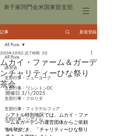
表千家同門会米国東部支部
記事
新規登録
All Posts
2025年3月8日
読了時間: 2分
All Posts
ムカイ・ファーム＆ガーデ
講習会
ンチャリティーひな祭り
支部行事・ニューヨーク
茶会
支部行事・ワシントンDC
開催日 3/1/2025
支部行事・フロリダ
支部行事・フィラデルフィア
シアトル特別地区では、ムカイ・ファ
支部行事・シアトル
ーム＆ガーデンの運営団体からご依頼
学校茶道
をいただき、「チャリティーひな祭り