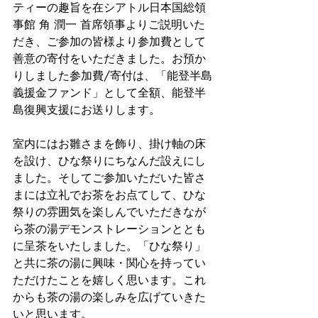
ティーの趣旨を在シアトル日本国総領
事館 角 潤一 首席領事よりご説明いた
だき、ご参加の皆様より参加費として
善意の寄付をいただきました。お預か
りしました参加費/寄付は、「能登半島
義援金ファンド」として全額、能登半
島復興支援にお送りします。
室内にはお雛さまを飾り、掛け軸の床
を設け、ひな祭りにちなんだ設えにし
ました。そしてご参加いただいた皆さ
まには立礼でお茶をお点てして、ひな
祭りの雰囲気を楽しんでいただきなが
ら茶の湯デモンストレーションととも
に呈茶をいたしました。「ひな祭り」
と共に茶の湯に興味・関心を持ってい
ただけたことを嬉しく思います。これ
からも茶の湯の楽しみを広げていきた
いと思います。