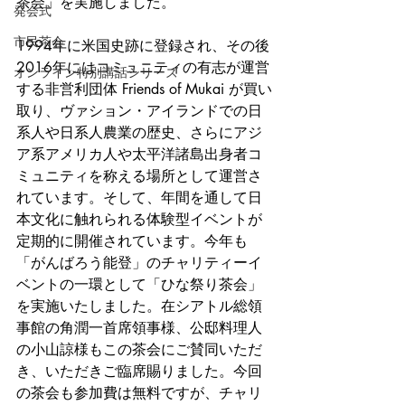
茶会」を実施しました。
発会式
市民茶会
1994年に米国史跡に登録され、その後
2016年にはコミュニティの有志が運営
オンライン特別講話シリーズ
する非営利団体 Friends of Mukai が買い
取り、ヴァション・アイランドでの日
系人や日系人農業の歴史、さらにアジ
ア系アメリカ人や太平洋諸島出身者コ
ミュニティを称える場所として運営さ
れています。そして、年間を通して日
本文化に触れられる体験型イベントが
定期的に開催されています。今年も
「がんばろう能登」のチャリティーイ
ベントの一環として「ひな祭り茶会」
を実施いたしました。在シアトル総領
事館の角潤一首席領事様、公邸料理人
の小山諒様もこの茶会にご賛同いただ
き、いただきご臨席賜りました。今回
の茶会も参加費は無料ですが、チャリ