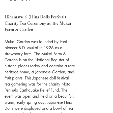
Hinamatsuri (Hina Dolls Festival) 
Charity Tea Ceremony at The Mukai 
Farm & Garden
Mukai Garden was founded by Issei 
pioneer B.D. Mukai in 1926 as a 
strawberry farm. The Mukai Farm & 
Garden is on the National Register of 
historic places today and contains a rare 
heritage home, a Japanese Garden, and 
fruit plants. This Japanese doll festival 
tea gathering was for the charity Noto 
Penisula Earthquake Relief Fund. The 
event was open and held on a beautiful, 
warm, early spring day. Japanese Hina 
Dolls were displayed and a bowl of tea 