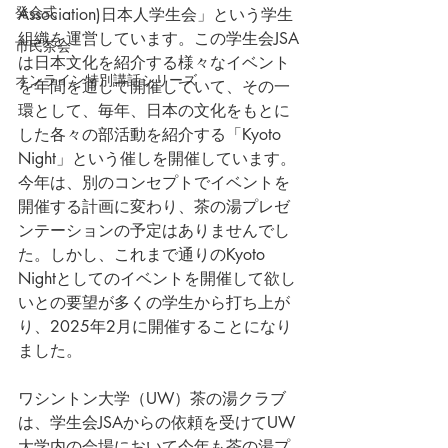
発会式
Association)日本人学生会」という学生
組織を運営しています。この学生会JSA
市民茶会
は日本文化を紹介する様々なイベント
オンライン特別講話シリーズ
を年間を通して開催していて、その一
環として、毎年、日本の文化をもとに
した各々の部活動を紹介する「Kyoto 
Night」という催しを開催しています。
今年は、別のコンセプトでイベントを
開催する計画に変わり、茶の湯プレゼ
ンテーションの予定はありませんでし
た。しかし、これまで通りのKyoto 
Nightとしてのイベントを開催して欲し
いとの要望が多くの学生から打ち上が
り、2025年2月に開催することになり
ました。
ワシントン大学（UW）茶の湯クラブ
は、学生会JSAからの依頼を受けてUW
大学内の会場において今年も茶の湯プ