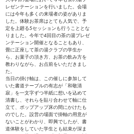
レゼンテーションを行いました。会場
には今年も多くの来場者の姿がありま
した。体験お茶席はとても人気で、予
定を上廻る5セッションも行うこととな
りました。今年で4回目の茶の湯プレゼ
ンテーション開催となることもあり、
畳に正座して茶の湯クラブの学生か
ら、お菓子の頂き方、お茶の飲み方を
教わりながら、お点前をいただきまし
た。
当日の掛け軸は、この催しに参加して
いた書道テーブルの有志が「和敬清
寂」を一文字ずつ半紙に想いを込めて
清書し、それらを貼り合わせて軸に仕
立て、ポップアップ床の間にかけたも
のでした。設営の場面で掛軸の用意が
ないことがわかり、即興でしたが、書
道体験をしていた学生とも結束が深ま