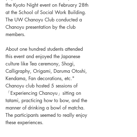
the Kyoto Night event on February 28th 
at the School of Social Work Building. 
The UW Chanoyu Club conducted a 
Chanoyu presentation by the club 
members.
About one hundred students attended 
this event and enjoyed the Japanese 
culture like Tea ceremony, Shogi, 
Calligraphy, Origami, Daruma Otoshi, 
Kendama, Fan decorations, etc." 
Chanoyu club hosted 5 sessions of 
「Experiencing Chanoyu」sitting on 
tatami, practicing how to bow, and the 
manner of drinking a bowl of matcha. 
The participants seemed to really enjoy 
these experiences.