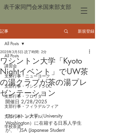
表千家同門会米国東部支部
記事
新規登録
All Posts
2025年3月5日
読了時間: 2分
All Posts
ワシントン大学「Kyoto
講習会
Nightイベント」でUW茶
支部行事・ニューヨーク
の湯クラブが茶の湯プレ
支部行事・ワシントンDC
ゼンテーション
支部行事・フロリダ
開催日 2/28/2025
支部行事・フィラデルフィア
ワシントン大学（University 
支部行事・シアトル
Washington）に在籍する日系人学生
学校茶道
が、「JSA (Japanese Student 