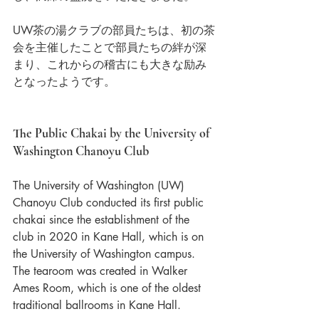
UW茶の湯クラブの部員たちは、初の茶
会を主催したことで部員たちの絆が深
まり、これからの稽古にも大きな励み
となったようです。
The Public Chakai by the University of 
Washington Chanoyu Club
The University of Washington (UW) 
Chanoyu Club conducted its first public 
chakai since the establishment of the 
club in 2020 in Kane Hall, which is on 
the University of Washington campus. 
The tearoom was created in Walker 
Ames Room, which is one of the oldest 
traditional ballrooms in Kane Hall.