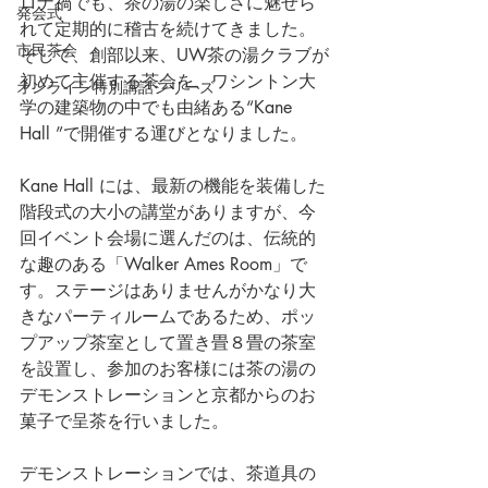
ロナ禍でも、茶の湯の楽しさに魅せら
発会式
れて定期的に稽古を続けてきました。
市民茶会
そして、創部以来、UW茶の湯クラブが
初めて主催する茶会を、ワシントン大
オンライン特別講話シリーズ
学の建築物の中でも由緒ある“Kane 
Hall ”で開催する運びとなりました。
Kane Hall には、最新の機能を装備した
階段式の大小の講堂がありますが、今
回イベント会場に選んだのは、伝統的
な趣のある「Walker Ames Room」で
す。ステージはありませんがかなり大
きなパーティルームであるため、ポッ
プアップ茶室として置き畳８畳の茶室
を設置し、参加のお客様には茶の湯の
デモンストレーションと京都からのお
菓子で呈茶を行いました。
デモンストレーションでは、茶道具の