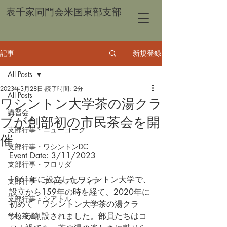
表千家同門会米国東部支部
記事
新規登録
All Posts
2023年3月28日
読了時間: 2分
All Posts
ワシントン大学茶の湯クラ
講習会
ブが創部初の市民茶会を開
支部行事・ニューヨーク
催
支部行事・ワシントンDC
Event Date: 3/11/2023
支部行事・フロリダ
1861年に設立したワシントン大学で、
支部行事・フィラデルフィア
設立から159年の時を経て、2020年に
支部行事・シアトル
初めて「ワシントン大学茶の湯クラ
学校茶道
ブ」が創設されました。部員たちはコ