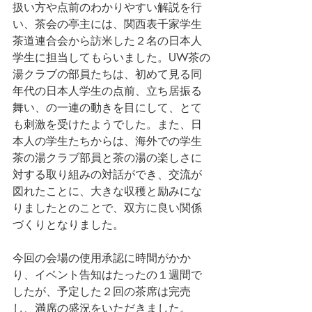
扱い方や点前のわかりやすい解説を行
い、茶会の亭主には、関西表千家学生
茶道連合会から訪米した２名の日本人
学生に担当してもらいました。UW茶の
湯クラブの部員たちは、初めて見る同
年代の日本人学生の点前、立ち居振る
舞い、の一連の動きを目にして、とて
も刺激を受けたようでした。また、日
本人の学生たちからは、海外での学生
茶の湯クラブ部員と茶の湯の楽しさに
対する取り組みの対話ができ、交流が
図れたことに、大きな収穫と励みにな
りましたとのことで、双方に良い関係
づくりとなりました。
今回の会場の使用承認に時間がかか
り、イベント告知はたったの１週間で
したが、予定した２回の茶席は完売
し、満席の盛況をいただきました。