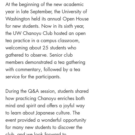
At the beginning of the new academic 
year in late September, the University of 
Washington held its annual Open House 
for new students. Now in its sixth year, 
the UW Chanoyu Club hosted an open 
tea practice in a campus classroom, 
welcoming about 25 students who 
gathered to observe. Senior club 
members demonstrated a tea gathering 
with commentary, followed by a tea 
service for the participants.
During the Q&A session, students shared 
how practicing Chanoyu enriches both 
mind and spirit and offers a joyful way 
to learn about Japanese culture. The 
event provided a wonderful opportunity 
for many new students to discover the 
club, and we look forward to 