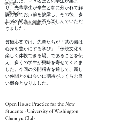
いました。２５名ほどの学生が集ま
発会式
り、先輩学生が亭主と客に分かれて解
市民茶会
説付きでお点前を披露し、その後、参
加者の皆さんにお茶を楽しんでいただ
オンライン特別講話シリーズ
きました。
質疑応答では、先輩たちが「茶の湯は
心身を豊かにする学び」「伝統文化を
楽しく体験できる場」であることを伝
え、多くの学生が興味を寄せてくれま
した。今回の公開稽古を通して、新し
い仲間との出会いに期待がふくらむ良
い機会となりました。
Open House Practice for the New 
Students - University of Washington 
Chanoyu Club