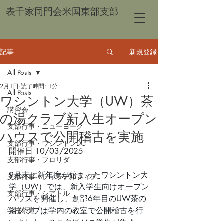
表千家同門会米国東部支部
記事
新規登録
All Posts
2月1日
読了時間: 1分
All Posts
ワシントン大学（UW）茶
講習会
の湯クラブ新入生オープン
支部行事・ニューヨーク
ハウスで公開稽古を実施
支部行事・ワシントンDC
開催日 
10/03/2025
支部行事・フロリダ
9月末に新年度が始まったワシントン大
支部行事・フィラデルフィア
学（UW）では、新入学生向けオープン
支部行事・シアトル
ハウスを開催し、創部6年目のUW茶の
学校茶道
湯クラブは学内の教室で公開稽古を行