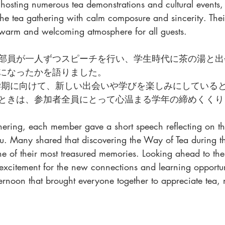
hosting numerous tea demonstrations and cultural events, 
e tea gathering with calm composure and sincerity. Their
a warm and welcoming atmosphere for all guests.
部員が一人ずつスピーチを行い、学生時代に茶の湯と出
になったかを語りました。
ときは、参加者全員にとって心温まる学年の締めくくり
thering, each member gave a short speech reflecting on th
. Many shared that discovering the Way of Tea during the
e of their most treasured memories. Looking ahead to t
 excitement for the new connections and learning opportun
fternoon that brought everyone together to appreciate tea, 