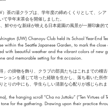
W）茶の湯クラブは、学年度の締めくくりとして、シア
いて学年末茶会を開催しました。
れ、鮮やかな新緑が映える日本庭園の風景が一層印象的
shington (UW) Chanoyu Club held its School Year-End Te
e within the Seattle Japanese Garden, to mark the close 
ed with beautiful weather and the vibrant colors of new g
ene and memorable setting for the occasion.
得」の掛物を飾り、クラブの部員たちはこれまでの稽古
ーションを通じて培った経験を生かし、落ち着いた所作
りとりの中にも、学生らしい清新な心配りが感じられま
ma), the hanging scroll “Cha no Juttoku” (“Ten Virtues of 
e tone for the gathering. Drawing upon their practice thro