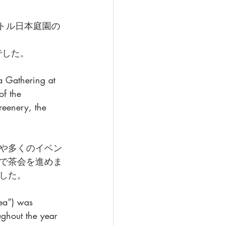
トル日本庭園の
でした。
a Gathering at 
of the 
reenery, the 
や多くのイベン
で茶会を進めま
した。
Tea”) was 
ughout the year 