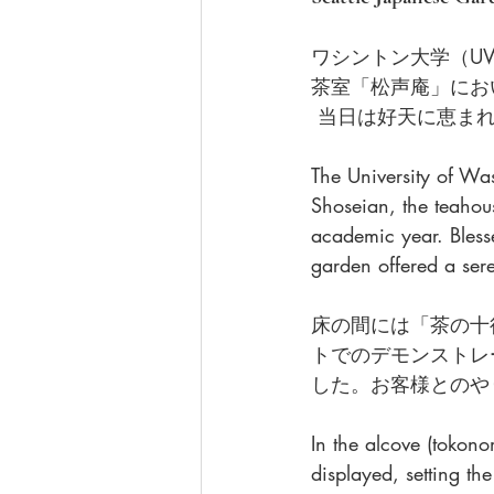
ワシントン大学（U
茶室「松声庵」にお
 当日は好天に恵ま
The University of Wa
Shoseian, the teahous
academic year. Bless
garden offered a ser
床の間には「茶の十
トでのデモンストレ
した。お客様とのや
In the alcove (tokono
displayed, setting th