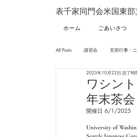
表千家同門会米国東部
ホーム
ごあいさつ
All Posts
講習会
支部行事・
2025年10月22日
読了時間
支部行事・フロリダ
支部行
ワシント
年末茶会
学校茶道
発会式
市民
開催日 6/1/2025
University of Washi
Seattle Japanese Gar