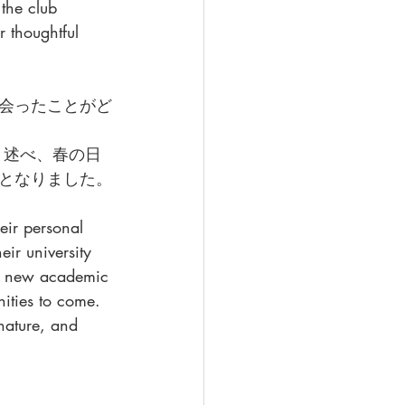
the club 
 thoughtful 
会ったことがど
となりました。
eir personal 
ir university 
he new academic 
ities to come. 
nature, and 