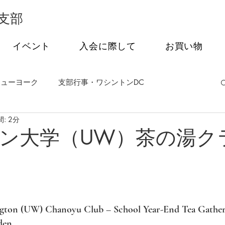
支部
イベント
入会に際して
お買い物
ニューヨーク
支部行事・ワシントンDC
: 2分
事・フィラデルフィア
支部行事・シアトル
ン大学（UW）茶の湯ク
茶会
オンライン特別講話シリーズ
ngton (UW) Chanoyu Club – School Year-End Tea Gatheri
den