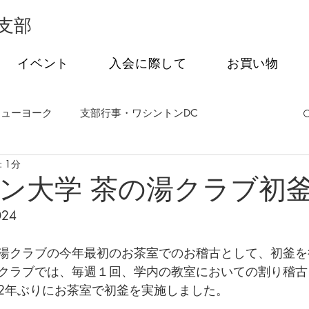
支部
イベント
入会に際して
お買い物
ニューヨーク
支部行事・ワシントンDC
 1分
事・フィラデルフィア
支部行事・シアトル
ン大学 茶の湯クラブ初
024
茶会
オンライン特別講話シリーズ
湯クラブの今年最初のお茶室でのお稽古として、初釜を
クラブでは、毎週１回、学内の教室においての割り稽古
2年ぶりにお茶室で初釜を実施しました。