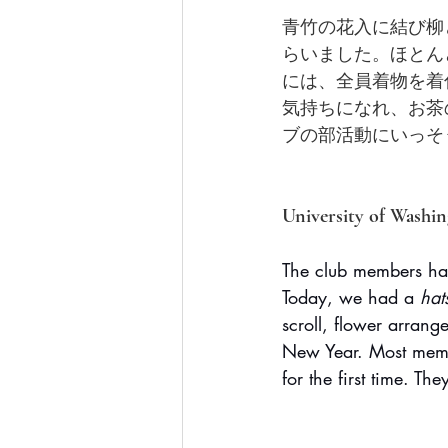
青竹の花入に結び柳
らいました。ほとん
には、全員着物を着
気持ちになれ、お茶
ブの部活動にいっそ
University of Wash
The club members ha
Today, we had a 
hat
scroll, flower arran
New Year. Most memb
for the first time. T