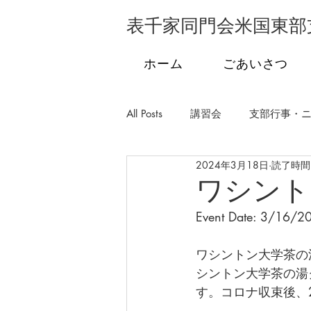
表千家同門会米国東部
ホーム
ごあいさつ
All Posts
講習会
支部行事・
2024年3月18日
読了時間:
支部行事・フロリダ
支部行
ワシント
Event Date: 3/16/2
学校茶道
発会式
市民
ワシントン大学茶の
シントン大学茶の湯
す。コロナ収束後、