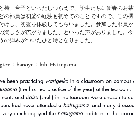
と椿、台子といったしつらえで、学生たちに新春のお茶
どの部員は初釜の経験も初めてのことですので、この機
付けし、初釜を体験してもらいました。参加した部員か
の楽しさが広がりました、といった声がありました。今
うの弾みがついたひと時となりました。
ington Chanoyu Club, Hatsugama
ve been practicing 
warigeiko
 in a classroom on campus e
sugama
 (the first tea practice of the year) at the tearoom
gement, and d
aisu
 (shelf) in the tearoom were chosen to ce
ers had never attended a 
hatsugama
, and many dressed
hey very much enjoyed the 
hatsugama
 tradition in the tear