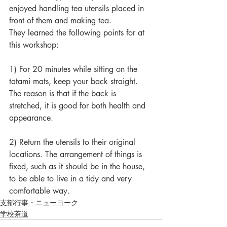
enjoyed handling tea utensils placed in 
front of them and making tea.
They learned the following points for at 
this workshop:
1) For 20 minutes while sitting on the 
tatami mats, keep your back straight. 
The reason is that if the back is 
stretched, it is good for both health and 
appearance.
2) Return the utensils to their original 
locations. The arrangement of things is 
fixed, such as it should be in the house, 
to be able to live in a tidy and very 
comfortable way.
支部行事・ニューヨーク
学校茶道