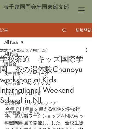
表千家同門会米国東部支部
記事
新規登録
All Posts
2020年2月25日
読了時間: 2分
All Posts
学校茶道 キッズ国際学
講習会
園 茶の湯体験Chanoyu
支部行事・ニューヨーク
workshop at Kids
支部行事・ワシントンDC
International Weekend
支部行事・フロリダ
School in NJ
支部行事・フィラデルフィア
今年で11年目を迎える恒例の学校行
支部行事・シアトル
事、茶の湯ワークショップをNJのキッ
学校茶道
ズ国際学園で開催しました。全校生徒