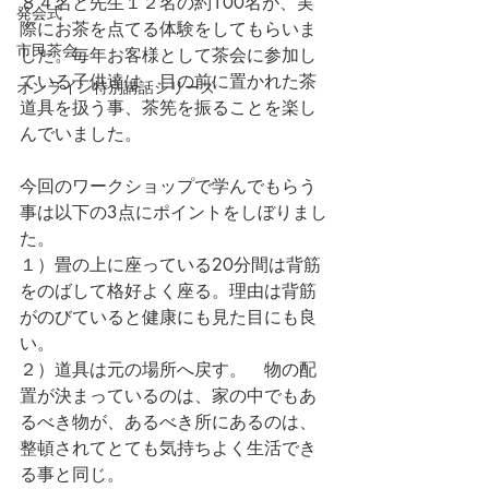
８４名と先生１２名の約100名が、実
発会式
際にお茶を点てる体験をしてもらいま
市民茶会
した。毎年お客様として茶会に参加し
ている子供達は、目の前に置かれた茶
オンライン特別講話シリーズ
道具を扱う事、茶筅を振ることを楽し
んでいました。
今回のワークショップで学んでもらう
事は以下の3点にポイントをしぼりまし
た。　
１）畳の上に座っている20分間は背筋
をのばして格好よく座る。理由は背筋
がのびていると健康にも見た目にも良
い。
２）道具は元の場所へ戻す。　物の配
置が決まっているのは、家の中でもあ
るべき物が、あるべき所にあるのは、
整頓されてとても気持ちよく生活でき
る事と同じ。