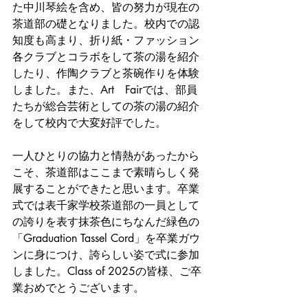
た中川琴絵を含め、皆の努力が現在の
茶道部の礎となりました。校内での認
知度も高まり、折り紙・ファッション
各クラブとコラボをして茶の湯を紹介
したり、作陶クラブと茶碗作りを体験
しました。また、Art　Fairでは、部員
たちが総合芸術としての茶の湯の紹介
をして校内で大変好評でした。
一人ひとりの協力と情熱があったから
こそ、茶道部はここまで素晴らしく発
展することができたと思います。卒業
式では表千家学校茶道部の一員として
の誇りを表す抹茶色にちなんだ緑色の
「Graduation Tassel Cord」を卒業ガウ
ンに身につけ、誇らしい姿で式に参加
しました。Class of 2025の皆様、ご卒
業おめでとうございます。