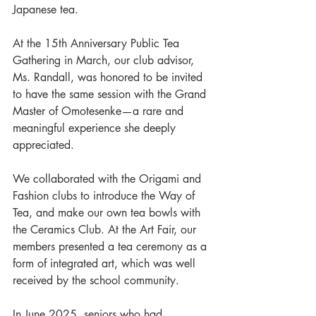
Japanese tea.
At the 15th Anniversary Public Tea 
Gathering in March, our club advisor, 
Ms. Randall, was honored to be invited 
to have the same session with the Grand 
Master of Omotesenke—a rare and 
meaningful experience she deeply 
appreciated. 
We collaborated with the Origami and 
Fashion clubs to introduce the Way of 
Tea, and make our own tea bowls with 
the Ceramics Club. At the Art Fair, our 
members presented a tea ceremony as a 
form of integrated art, which was well 
received by the school community.
In June 2025, seniors who had 