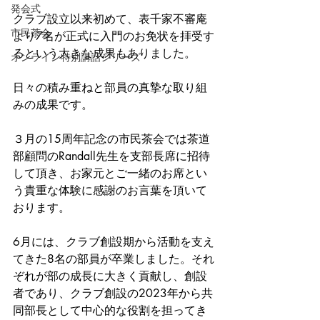
発会式
クラブ設立以来初めて、表千家不審庵
市民茶会
より7名が正式に入門のお免状を拝受す
るという大きな成果もありました。
オンライン特別講話シリーズ
日々の積み重ねと部員の真摯な取り組
みの成果です。
３月の15周年記念の市民茶会では茶道
部顧問のRandall先生を支部長席に招待
して頂き、お家元とご一緒のお席とい
う貴重な体験に感謝のお言葉を頂いて
おります。
6月には、クラブ創設期から活動を支え
てきた8名の部員が卒業しました。それ
ぞれが部の成長に大きく貢献し、創設
者であり、クラブ創設の2023年から共
同部長として中心的な役割を担ってき