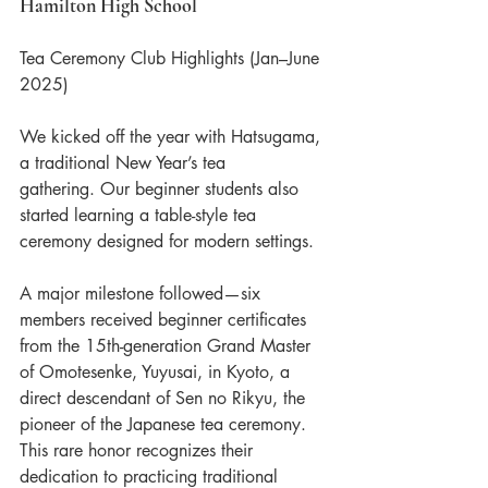
Hamilton High School
Tea Ceremony Club Highlights (Jan–June 
2025)
We kicked off the year with Hatsugama, 
a traditional New Year’s tea 
gathering. Our beginner students also 
started learning a table-style tea 
ceremony designed for modern settings.
A major milestone followed—six 
members received beginner certificates 
from the 15th-generation Grand Master 
of Omotesenke, Yuyusai, in Kyoto, a 
direct descendant of Sen no Rikyu, the 
pioneer of the Japanese tea ceremony. 
This rare honor recognizes their 
dedication to practicing traditional 