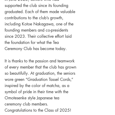
supported the club since its founding 
graduated. Each of them made valuable 
contributions to the club’s growth, 
including Kotoe Nakagawa, one of the 
founding members and co-presidents 
since 2023. Their collective effort laid 
the foundation for what the Tea 
Ceremony Club has become today.
It is thanks to the passion and teamwork 
of every member that the club has grown 
so beautifully. At graduation, the seniors 
wore green “Graduation Tassel Cords,” 
inspired by the color of matcha, as a 
symbol of pride in their time with the 
Omotesenke style Japanese tea 
ceremony club members. 
Congratulations to the Class of 2025!