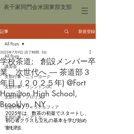
表千家同門会米国東部支部
記事
新規登録
All Posts
2025年7月9日
読了時間: 3分
All Posts
学校茶道; 創設メンバー卒
講習会
業、次世代へ ― 茶道部３
支部行事・ニューヨーク
年目（２０２５年) @Fort
支部行事・ワシントンDC
Hamilton High School,
支部行事・フロリダ
Brooklyn, NY
支部行事・フィラデルフィア
2025年は、数茶の初釜でスタートし、
支部行事・シアトル
初心者クラスも立礼の基本を学び始め
学校茶道
ました。