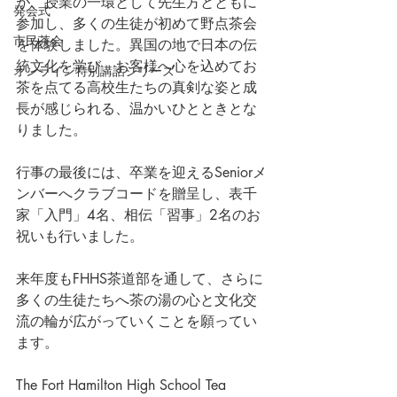
が、授業の一環として先生方とともに
発会式
参加し、多くの生徒が初めて野点茶会
市民茶会
を体験しました。異国の地で日本の伝
統文化を学び、お客様へ心を込めてお
オンライン特別講話シリーズ
茶を点てる高校生たちの真剣な姿と成
長が感じられる、温かいひとときとな
りました。
行事の最後には、卒業を迎えるSeniorメ
ンバーへクラブコードを贈呈し、表千
家「入門」4名、相伝「習事」2名のお
祝いも行いました。
来年度もFHHS茶道部を通して、さらに
多くの生徒たちへ茶の湯の心と文化交
流の輪が広がっていくことを願ってい
ます。
The Fort Hamilton High School Tea 