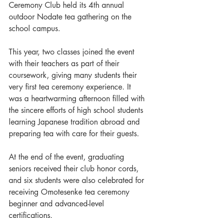
Ceremony Club held its 4th annual 
outdoor Nodate tea gathering on the 
school campus.
This year, two classes joined the event 
with their teachers as part of their 
coursework, giving many students their 
very first tea ceremony experience. It 
was a heartwarming afternoon filled with 
the sincere efforts of high school students 
learning Japanese tradition abroad and 
preparing tea with care for their guests.
At the end of the event, graduating 
seniors received their club honor cords, 
and six students were also celebrated for 
receiving Omotesenke tea ceremony 
beginner and advanced-level 
certifications.