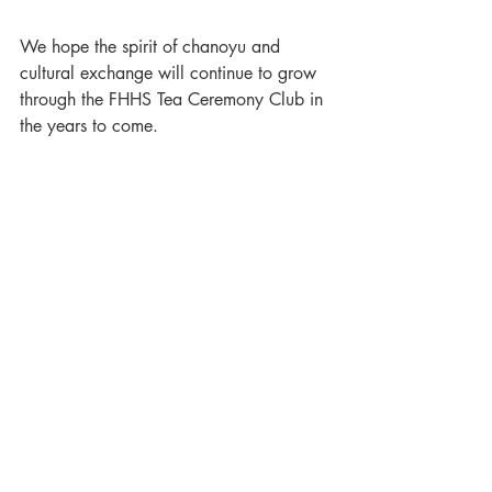
We hope the spirit of chanoyu and 
cultural exchange will continue to grow 
through the FHHS Tea Ceremony Club in 
the years to come.