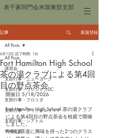
表千家同門会米国東部支部
記事
新規登録
All Posts
6月13日
読了時間: 1分
All Posts
Fort Hamilton High School
講習会
茶の湯クラブによる第4回
支部行事・ニューヨーク
目の野点茶会
支部行事・ワシントンDC
開催日 
5/18/2026
支部行事・フロリダ
Fort Hamilton High School 茶の湯クラブ
支部行事・フィラデルフィア
による第4回目の野点茶会を校庭で開催
支部行事・シアトル
しました。
学校茶道
今年は茶道に興味を持った2つのクラス