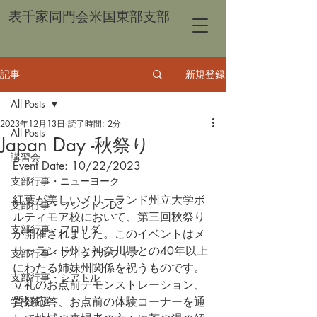
表千家同門会米国東部支部
記事
新規登録
All Posts
2023年12月13日
読了時間: 2分
All Posts
Japan Day -秋祭り
講習会
Event Date: 10/22/2023
支部行事・ニューヨーク
紅葉が美しいメリーランド州立大学ボ
支部行事・ワシントンDC
ルティモア校において、第三回秋祭り
支部行事・フロリダ
が開催されました。このイベントはメ
リーランド州と神奈川県との40年以上
支部行事・フィラデルフィア
にわたる姉妹州関係を祝うものです。
支部行事・シアトル
立礼のお点前デモンストレーション、
学校茶道
質疑応答、お点前の体験コーナーを通