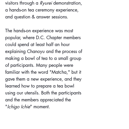
visitors through a 
Ryurei
 demonstration, 
a hands-on tea ceremony experience, 
and question & answer sessions. 
The hands-on experience was most 
popular, where D.C. Chapter members 
could spend at least half an hour 
explaining Chanoyu and the process of 
making a bowl of tea to a small group 
of participants. Many people were 
familiar with the word "Matcha," but it 
gave them a new experience, and they 
learned how to prepare a tea bowl 
using our utensils. Both the participants 
and the members appreciated the 
"
Ichigo Ichie
" moment.      