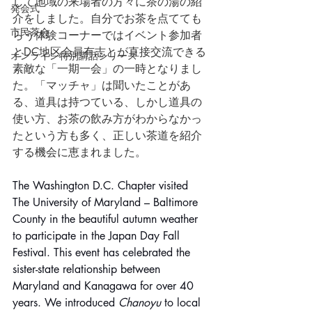
して地域の来場者の方々に茶の湯の紹
発会式
介をしました。自分でお茶を点てても
市民茶会
らう体験コーナーではイベント参加者
とDC地区会員有志とが直接交流できる
オンライン特別講話シリーズ
素敵な「一期一会」の一時となりまし
た。「マッチャ」は聞いたことがあ
る、道具は持つている、しかし道具の
使い方、お茶の飲み方がわからなかっ
たという方も多く、正しい茶道を紹介
する機会に恵まれました。
The Washington D.C. Chapter visited 
The University of Maryland – Baltimore 
County in the beautiful autumn weather 
to participate in the Japan Day Fall 
Festival. This event has celebrated the 
sister-state relationship between 
Maryland and Kanagawa for over 40 
years. We introduced 
Chanoyu
 to local 