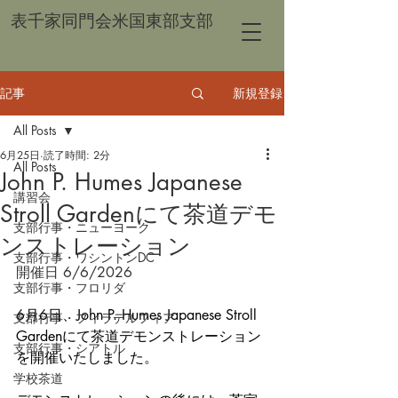
表千家同門会米国東部支部
記事
新規登録
All Posts
6月25日
読了時間: 2分
All Posts
John P. Humes Japanese
講習会
Stroll Gardenにて茶道デモ
支部行事・ニューヨーク
ンストレーション
支部行事・ワシントンDC
開催日 6/6/2026
支部行事・フロリダ
6月6日、John P. Humes Japanese Stroll 
支部行事・フィラデルフィア
Gardenにて茶道デモンストレーション
支部行事・シアトル
を開催いたしました。
学校茶道