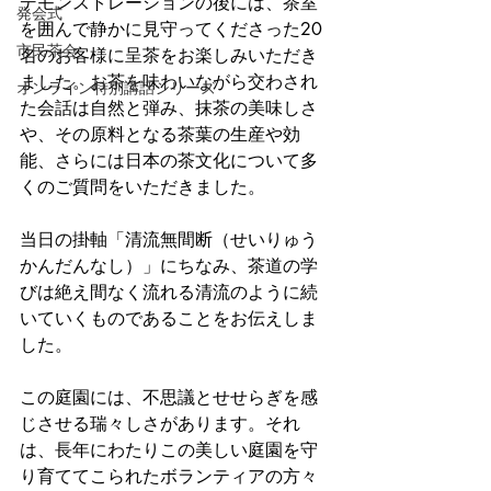
デモンストレーションの後には、茶室
発会式
を囲んで静かに見守ってくださった20
市民茶会
名のお客様に呈茶をお楽しみいただき
ました。お茶を味わいながら交わされ
オンライン特別講話シリーズ
た会話は自然と弾み、抹茶の美味しさ
や、その原料となる茶葉の生産や効
能、さらには日本の茶文化について多
くのご質問をいただきました。
当日の掛軸「清流無間断（せいりゅう
かんだんなし）」にちなみ、茶道の学
びは絶え間なく流れる清流のように続
いていくものであることをお伝えしま
した。
この庭園には、不思議とせせらぎを感
じさせる瑞々しさがあります。それ
は、長年にわたりこの美しい庭園を守
り育ててこられたボランティアの方々