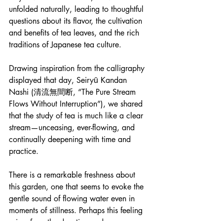
unfolded naturally, leading to thoughtful 
questions about its flavor, the cultivation 
and benefits of tea leaves, and the rich 
traditions of Japanese tea culture.
Drawing inspiration from the calligraphy 
displayed that day, Seiryū Kandan 
Nashi (清流無間断, “The Pure Stream 
Flows Without Interruption”), we shared 
that the study of tea is much like a clear 
stream—unceasing, ever-flowing, and 
continually deepening with time and 
practice.
There is a remarkable freshness about 
this garden, one that seems to evoke the 
gentle sound of flowing water even in 
moments of stillness. Perhaps this feeling 