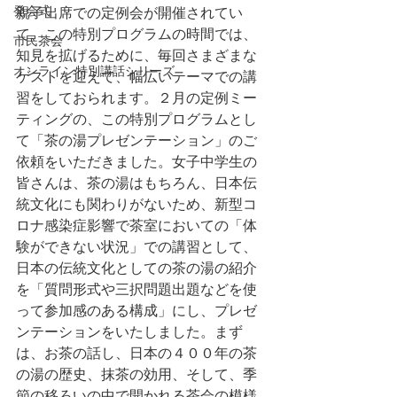
発会式
親子出席での定例会が開催されてい
て、この特別プログラムの時間では、
市民茶会
知見を拡げるために、毎回さまざまな
オンライン特別講話シリーズ
ゲストを迎えて、幅広いテーマでの講
習をしておられます。２月の定例ミー
ティングの、この特別プログラムとし
て「茶の湯プレゼンテーション」のご
依頼をいただきました。女子中学生の
皆さんは、茶の湯はもちろん、日本伝
統文化にも関わりがないため、新型コ
ロナ感染症影響で茶室においての「体
験ができない状況」での講習として、
日本の伝統文化としての茶の湯の紹介
を「質問形式や三択問題出題などを使
って参加感のある構成」にし、プレゼ
ンテーションをいたしました。まず
は、お茶の話し、日本の４００年の茶
の湯の歴史、抹茶の効用、そして、季
節の移ろいの中で開かれる茶会の模様