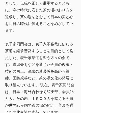
として、伝統を正しく継承するととも
に、今の時代に応じた茶の湯のあり方を
追求し、茶の湯をとおして日本の美と心
を明日の時代に伝えることをめざしてい
ます。
表千家同門会は、表千家不審菴に伝わる
茶道を継承普及することを目的として発
足した、表千家茶道を習う方々の会で
す。講習会をなどを通じた会員の教養・
技術の向上、流儀の連帯感を高める親
睦、国際親善など、茶の湯文化の発展に
取り組んでいます。 現在、表千家同門会
は、日本・海外合わせて57支部、会員16
万人。その内、１５００人を超える会員
が世界25ヶ国で茶の湯の紹介、普及を通
じた文化交流に寄与しています。