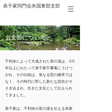
表千家同門会米国東部支部
当支部について
千利休によって大成された茶の湯は、400
年以上にわたって表千家不審菴にうけつ
がれ、その伝統は、単なる型の継承では
なく、その時代に即した新たな息吹がそ
そぎ込まれ、生きた文化として伝えられ
てきました。
表千家は、千利休の茶の湯を伝える本家