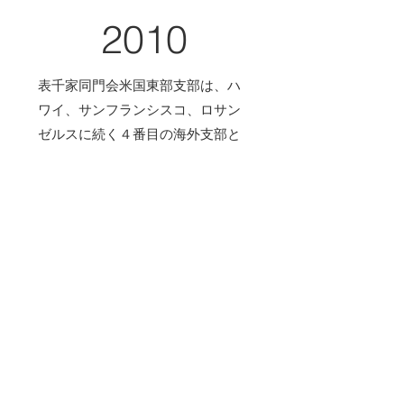
2010
表千家同門会米国東部支部は、ハ
ワイ、サンフランシスコ、ロサン
ゼルスに続く４番目の海外支部と
して、2010年6月19日 ニューヨー
クにて発足されました。ニューヨ
ーク、ワシントン、フロリダ州な
どを拠点として活動しています。
発足時の会員は約９0名でしたが、
2018年12月現在215人が在籍してい
ます。 米国東部支部は、その設立
にあたり、上野隆司支部長が、
「（本部である）不審菴と直結し
た活動を展開する」という姿勢を