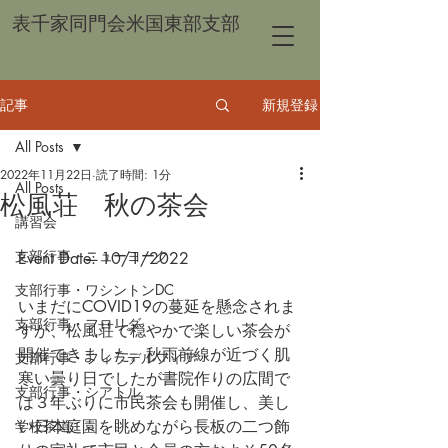
表千家同門会米国東部支部
記事
新規登録
All Posts
2022年11月22日
読了時間: 1分
All Posts
松風荘 秋の茶会
講習会
支部行事・ニューヨーク
Event Date: 10/1/2022
支部行事・ワシントンDC
いまだにCOVID19の蔓延を懸念されま
支部行事・フロリダ
すが、松風荘で穏やかで楽しい茶会が
開催できました。秋雨前線が近づく肌
支部行事・フィラデルフィア
寒い曇り日でしたが書院作りの広間で
支部行事・シアトル
は３年ぶりに市民茶会も開催し、美し
学校茶道
い日本庭園を眺めながら長板の二つ飾