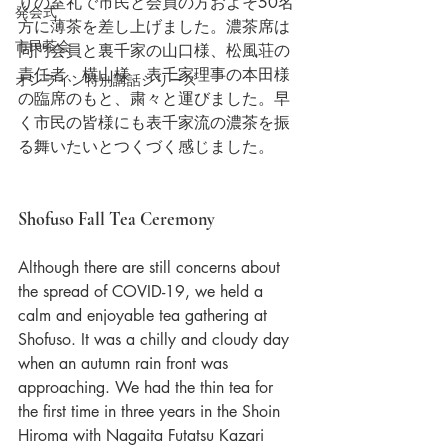
りの室礼で市民と会員の方およそ50名
発会式
方に薄茶を差し上げました。濃茶席は
市民茶会
同門会員と裏千家の山口様、松風荘の
責任者、横山様、表千家理事の本田様
オンライン特別講話シリーズ
の臨席のもと、粛々と運びました。早
く市民の皆様にも表千家流の濃茶を振
る舞いたいとつくづく感じました。
Shofuso Fall Tea Ceremony
Although there are still concerns about 
the spread of COVID-19, we held a 
calm and enjoyable tea gathering at 
Shofuso. It was a chilly and cloudy day 
when an autumn rain front was 
approaching. We had the thin tea for 
the first time in three years in the Shoin 
Hiroma with Nagaita Futatsu Kazari 