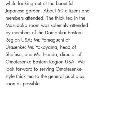
while looking out at the beautiful 
Japanese garden. About 50 citizens and 
members attended. The thick tea in the 
Masudoko room was solemnly attended 
by members of the Domonkai Eastern 
Region USA; Mr. Yamaguchi of 
Urasenke; Mr. Yokoyama, head of 
Shofuso; and Ms. Honda, director of 
Omotesenke Eastern Region USA. We 
look forward to serving Omotesenke-
style thick tea to the general public as 
soon as possible.