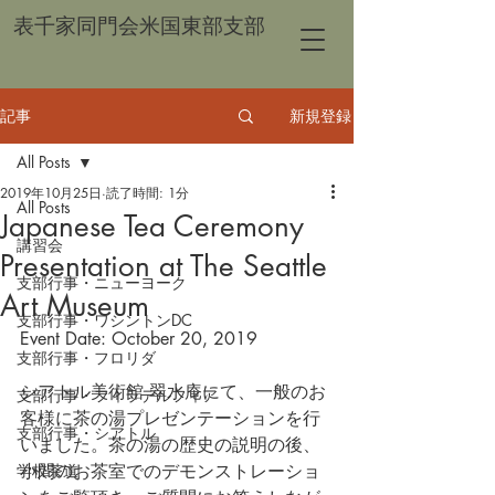
表千家同門会米国東部支部
記事
新規登録
All Posts
2019年10月25日
読了時間: 1分
All Posts
Japanese Tea Ceremony
講習会
Presentation at The Seattle
支部行事・ニューヨーク
Art Museum
支部行事・ワシントンDC
Event Date: October 20, 2019
支部行事・フロリダ
シアトル美術館 翠水庵にて、一般のお
支部行事・フィラデルフィア
客様に茶の湯プレゼンテーションを行
支部行事・シアトル
いました。茶の湯の歴史の説明の後、
学校茶道
小間のお茶室でのデモンストレーショ