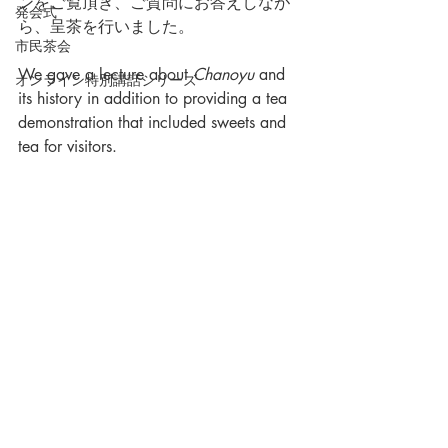
ンをご覧頂き、ご質問にお答えしなが
発会式
ら、呈茶を行いました。
市民茶会
We gave a lecture about 
Chanoyu
 and 
オンライン特別講話シリーズ
its history in addition to providing a tea 
demonstration that included sweets and 
tea for visitors. 