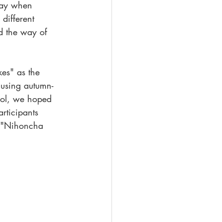
way when 
different 
d the way of 
es" as the 
 using autumn-
ool, we hoped 
rticipants 
h "Nihoncha 