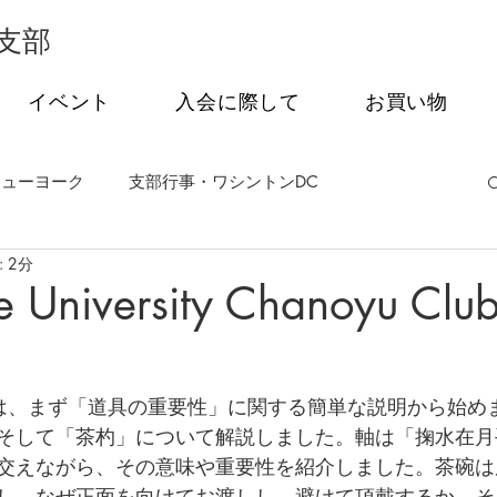
支部
イベント
入会に際して
お買い物
ニューヨーク
支部行事・ワシントンDC
 2分
事・フィラデルフィア
支部行事・シアトル
e University Chanoyu Club
茶会
オンライン特別講話シリーズ
は、まず「道具の重要性」に関する簡単な説明から始め
そして「茶杓」について解説しました。軸は「掬水在月
交えながら、その意味や重要性を紹介しました。茶碗は
し、なぜ正面を向けてお渡しし、避けて頂戴するか、そ