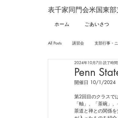
表千家同門会米国東部
ホーム
ごあいさつ
All Posts
講習会
支部行事・
2024年10月7日
読了時間:
支部行事・フロリダ
支部行
Penn Stat
開催日 10/1/2024
学校茶道
発会式
市民
第2回目のクラスで
「軸」、「茶碗」、
茶道と禅との関係を
が入ったものを紹介