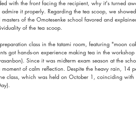
ed with the front facing the recipient, why it's turned a
 admire it properly. Regarding the tea scoop, we showed 
 masters of the Omotesenke school favored and explaine
viduality of the tea scoop.
reparation class in the tatami room, featuring "moon cak
ants got hands-on experience making tea in the workshop
wasanbon). Since it was midterm exam season at the sch
 a moment of calm reflection. Despite the heavy rain, 14 pa
the class, which was held on October 1, coinciding wit
ay).