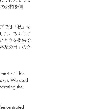
みの茶杓を例
プでは「秋」を
した。ちょうど
とときを提供で
日本茶の日」のク
ensils." This 
haku). We used 
orating the 
demonstrated 