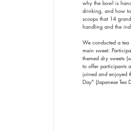
why the bowl is hand
drinking, and how to
scoops that 14 grand
handling and the indi
We conducted a tea p
main sweet. Particip
themed dry sweets (
to offer participants
joined and enjoyed 
Day" (Japanese Tea D