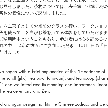
お見せしました。茶杓については、表千家14代家元好
茶杓の個性について説明しました。
」を主菓子としてお点前のクラスを行い、ワークショッ
子を使って、各自がお茶を点てる体験をしていただきま
試験期間中ということもあり、参加者には心を静めるひ
雨の中、14名の方々にご参加いただき、10月1日の「
だけました。
we began with a brief explanation of the "importance of ut
the scroll (jiku), tea bowl (chawan), and tea scoop (chas
and we introduced its meaning and importance, incorp
the tea ceremony and Zen.
d a dragon design that fits the Chinese zodiac, and we 