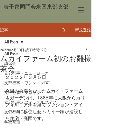
表千家同門会米国東部支部
記事
新規登録
All Posts
2022年6月13日
読了時間: 2分
All Posts
ムカイファーム初のお雛様
講習会
茶会
支部行事・ニューヨーク
２０２２年３月５日
支部行事・ワシントンDC
今回の会場となったムカイ・ファーム
支部行事・フロリダ
＆ガーデンは、1885年に大阪からカリ
支部行事・フィラデルフィア
フォルニア州を経てヴァション・アイ
ランドに移住したムカイ一家が建設し
支部行事・シアトル
た住宅・庭園です。
学校茶道