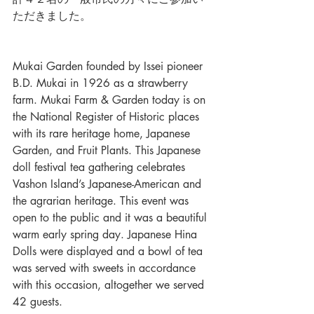
ただきました。
Mukai Garden founded by Issei pioneer 
B.D. Mukai in 1926 as a strawberry 
farm. Mukai Farm & Garden today is on 
the National Register of Historic places 
with its rare heritage home, Japanese 
Garden, and Fruit Plants. This Japanese 
doll festival tea gathering celebrates 
Vashon Island’s Japanese-American and 
the agrarian heritage. This event was 
open to the public and it was a beautiful 
warm early spring day. Japanese Hina 
Dolls were displayed and a bowl of tea 
was served with sweets in accordance 
with this occasion, altogether we served 
42 guests. 