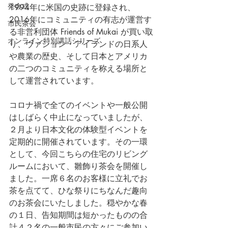
発会式
1994年に米国の史跡に登録され、
2016年にコミュニティの有志が運営す
市民茶会
る非営利団体 Friends of Mukai が買い取
オンライン特別講話シリーズ
り、ヴァション・アイランドの日系人
や農業の歴史、そして日本とアメリカ
の二つのコミュニティを称える場所と
して運営されています。
コロナ禍で全てのイベントや一般公開
はしばらく中止になっていましたが、
２月より日本文化の体験型イベントを
定期的に開催されています。その一環
として、今回こちらの住宅のリビング
ルームにおいて、雛飾り茶会を開催し
ました。一席６名のお客様に立礼でお
茶を点てて、ひな祭りにちなんだ趣向
のお茶会にいたしました。穏やかな春
の１日、告知期間は短かったものの合
計４２名の一般市民の方々にご参加い