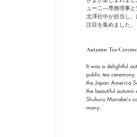
ュー二―専務理事と
北澤社中が担当し、床に
注目を集めました。
Autumn Tea Ceremo
It was a delightful a
public tea ceremony
the Japan America So
the beautiful autumn 
Shukuro Manabe's call
many.