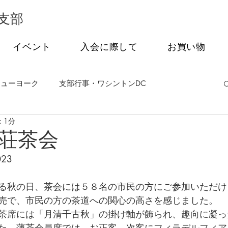
支部
イベント
入会に際して
お買い物
ニューヨーク
支部行事・ワシントンDC
 1分
事・フィラデルフィア
支部行事・シアトル
荘茶会
023
茶会
オンライン特別講話シリーズ
る秋の日、茶会には５８名の市民の方にご参加いただけ
売で、市民の方の茶道への関心の高さを感じました。
茶席には「月清千古秋」の掛け軸が飾られ、趣向に凝っ
た。薄茶会員席では、お正客、次客にフィラデルフィア