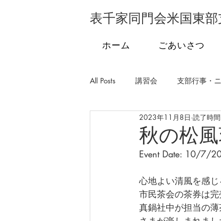
表千家同門会米国東部
ホーム
ごあいさつ
All Posts
講習会
支部行事・
2023年11月8日
読了時間:
支部行事・フロリダ
支部行
秋の松風
Event Date: 10/7/2
学校茶道
発会式
市民
心地よい清風を感じ
市民茶会の茶券は完
真鍋社中が担当の薄
さまが楽しまれまし