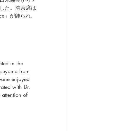
した。濃茶席は
nce」が飾られ、
ted in the 
asuyama from 
ryone enjoyed 
rated with Dr. 
attention of 