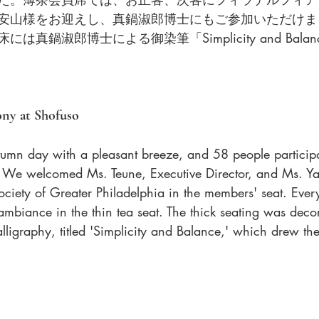
安山様をお迎えし、真鍋淑郎博士にもご参加いただけま
は真鍋淑郎博士による御染筆「Simplicity and Bala
ny at Shofuso
utumn day with a pleasant breeze, and 58 people participa
. We welcomed Ms. Teune, Executive Director, and Ms. Y
ciety of Greater Philadelphia in the members' seat. Eve
ambiance in the thin tea seat. The thick seating was deco
igraphy, titled 'Simplicity and Balance,' which drew the 