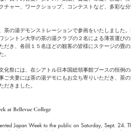
クチャー、ワークショップ、コンテストなど、多彩な分
、茶の湯デモンストレーションで参画をいたしました。
ワシントン大学の茶の湯クラブの２名による薄茶運びの
ただき、各回１５名ほどの観客の皆様にステージの畳の
た。
文化祭には、在シアトル日本国総領事館ブースの恒例の
事ご夫妻には茶の湯デモにもお立ち寄りいただき、茶の
ただきました。
k at Bellevue College 
sented Japan Week to the public on Saturday, Sept. 24. T