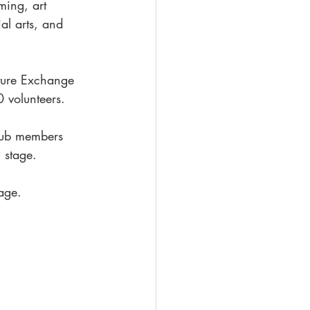
ing, art 
al arts, and 
lture Exchange 
 volunteers.  
lub members 
 stage.
age. 