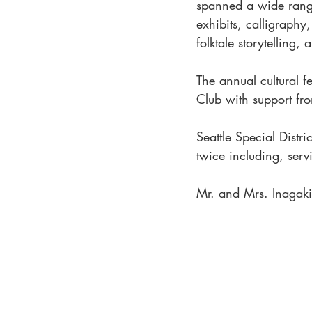
spanned a wide range
exhibits, calligraphy
folktale storytelling,
The annual cultural f
Club with support fr
Seattle Special Dist
twice including, ser
Mr. and Mrs. Inagaki