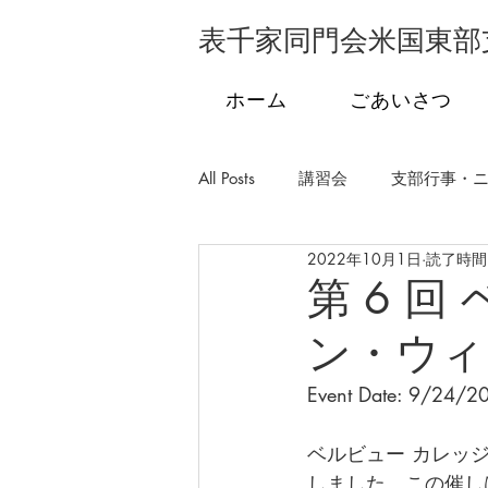
表千家同門会米国東部
ホーム
ごあいさつ
All Posts
講習会
支部行事・
2022年10月1日
読了時間:
支部行事・フロリダ
支部行
第 6 
ン・ウィ
学校茶道
発会式
市民
Event Date: 9/24/2
ベルビュー カレッジ
しました。この催し