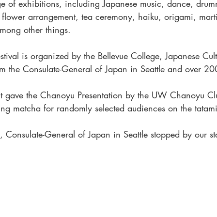
 of exhibitions, including Japanese music, dance, drumm
, flower arrangement, tea ceremony, haiku, origami, marti
 among other things. 
estival is organized by the Bellevue College, Japanese Cu
om the Consulate-General of Japan in Seattle and over 200
rict gave the Chanoyu Presentation by the UW Chanoyu C
ving matcha for randomly selected audiences on the tatami
, Consulate-General of Japan in Seattle stopped by our st