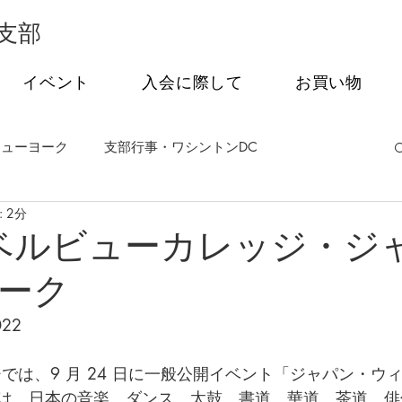
支部
イベント
入会に際して
お買い物
ニューヨーク
支部行事・ワシントンDC
 2分
事・フィラデルフィア
支部行事・シアトル
回 ベルビューカレッジ・ジ
ーク
茶会
オンライン特別講話シリーズ
022 
では、9 月 24 日に一般公開イベント「ジャパン・ウ
は、日本の音楽、ダンス、太鼓、書道、華道、茶道、俳