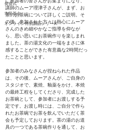
に参加者の皆さんがお集まりになり、
発会式
講師のムーア理津子さんが、まず、お
市民茶会
茶のお茶碗について詳しくご説明。そ
の後、参加された方々は熱心にムーア
オンライン特別講話シリーズ
さんのきめ細やかなご指導を仰なが
ら、思い思いにお茶碗作りを楽しまれ
ました。茶の湯文化の一端をまさに体
感することができた有意義な2時間だっ
たことと思います。
参加者のみなさんが捏ねられた作品
は、その後、ムーアさんが、ご自身の
スタジオで、素焼、釉薬をかけ、本焼
の最終工程をしてくださり、完成した
お茶碗として、参加者にお渡しする予
定です。お渡し時には、ご自分で作ら
れたお茶碗でお茶を飲んでいただく茶
会も予定しております。茶の湯のお道
具の一つである茶碗作りを通して、お