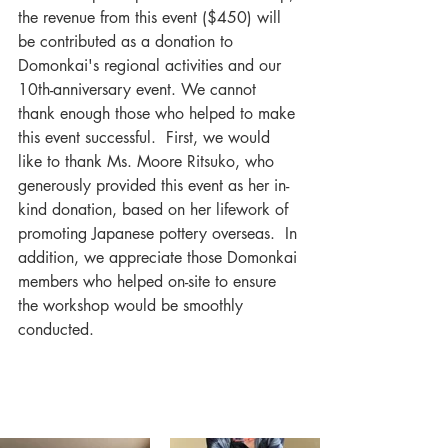
the revenue from this event ($450) will 
be contributed as a donation to 
Domonkai's regional activities and our 
10th-anniversary event. We cannot 
thank enough those who helped to make 
this event successful.  First, we would 
like to thank Ms. Moore Ritsuko, who 
generously provided this event as her in-
kind donation, based on her lifework of 
promoting Japanese pottery overseas.  In 
addition, we appreciate those Domonkai 
members who helped on-site to ensure 
the workshop would be smoothly 
conducted.   