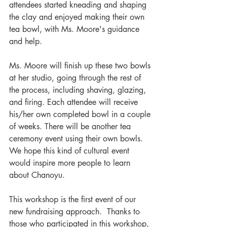
attendees started kneading and shaping 
the clay and enjoyed making their own 
tea bowl, with Ms. Moore's guidance 
and help.  
Ms. Moore will finish up these two bowls 
at her studio, going through the rest of 
the process, including shaving, glazing, 
and firing. Each attendee will receive 
his/her own completed bowl in a couple 
of weeks. There will be another tea 
ceremony event using their own bowls.  
We hope this kind of cultural event 
would inspire more people to learn 
about Chanoyu.  
This workshop is the first event of our 
new fundraising approach.  Thanks to 
those who participated in this workshop, 