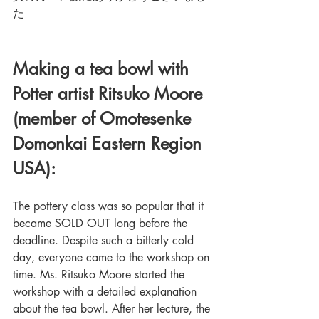
た
Making a tea bowl with 
Potter artist Ritsuko Moore 
(member of Omotesenke 
Domonkai Eastern Region 
USA):
The pottery class was so popular that it 
became SOLD OUT long before the 
deadline. Despite such a bitterly cold 
day, everyone came to the workshop on 
time. Ms. Ritsuko Moore started the 
workshop with a detailed explanation 
about the tea bowl. After her lecture, the 