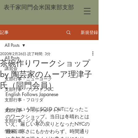
表千家同門会米国東部支部
記事
新規登録
All Posts
2020年2月26日
読了時間: 3分
All Posts
茶碗作りワークショップ
講習会
by 陶芸家のムーア理津子
支部行事・ニューヨーク
氏（同門会員）
支部行事・ワシントンDC
English Follows Japanese
支部行事・フロリダ
あっという間にSOLD OUTになったこ
支部行事・フィラデルフィア
のワークショップ。当日は冬晴れとは
支部行事・シアトル
いえ、厳しい寒の戻りとなったNYCの
学校茶道
週末。寒さにもかかわらず、時間通り