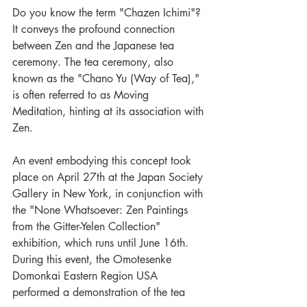
Do you know the term "Chazen Ichimi"? 
It conveys the profound connection 
between Zen and the Japanese tea 
ceremony. The tea ceremony, also 
known as the "Chano Yu (Way of Tea)," 
is often referred to as Moving 
Meditation, hinting at its association with 
Zen.
An event embodying this concept took 
place on April 27th at the Japan Society 
Gallery in New York, in conjunction with 
the "None Whatsoever: Zen Paintings 
from the Gitter-Yelen Collection" 
exhibition, which runs until June 16th. 
During this event, the Omotesenke 
Domonkai Eastern Region USA 
performed a demonstration of the tea 