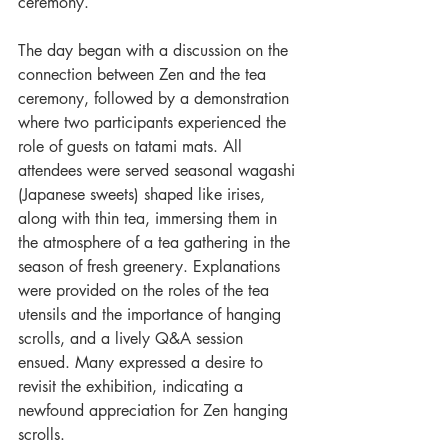
ceremony.
The day began with a discussion on the 
connection between Zen and the tea 
ceremony, followed by a demonstration 
where two participants experienced the 
role of guests on tatami mats. All 
attendees were served seasonal wagashi 
(Japanese sweets) shaped like irises, 
along with thin tea, immersing them in 
the atmosphere of a tea gathering in the 
season of fresh greenery. Explanations 
were provided on the roles of the tea 
utensils and the importance of hanging 
scrolls, and a lively Q&A session 
ensued. Many expressed a desire to 
revisit the exhibition, indicating a 
newfound appreciation for Zen hanging 
scrolls.