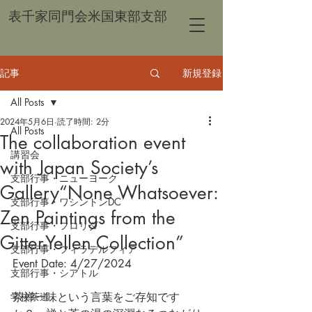
表千家同門会米国東部支部
記事
新規登録
All Posts
2024年5月6日
読了時間: 2分
All Posts
The collaboration event
講習会
with Japan Society’s
支部行事・ニューヨーク
Gallery“None Whatsoever:
支部行事・ワシントンDC
Zen Paintings from the
支部行事・フロリダ
Gitter-Yellen Collection”
支部行事・フィラデルフィア
Event Date: 4/27/2024
支部行事・シアトル
学校茶道
茶禅一味という言葉をご存知です