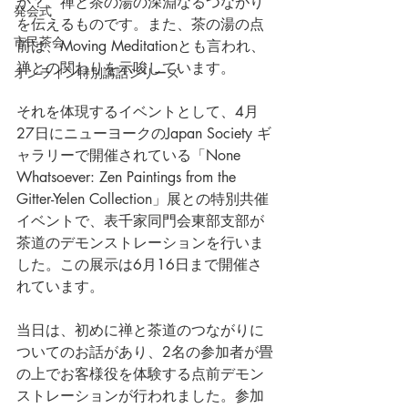
か？　禅と茶の湯の深淵なるつながり
発会式
を伝えるものです。また、茶の湯の点
市民茶会
前は、Moving Meditationとも言われ、
禅との関わりを示唆しています。
オンライン特別講話シリーズ
それを体現するイベントとして、4月
27日にニューヨークのJapan Society ギ
ャラリーで開催されている「None 
Whatsoever: Zen Paintings from the 
Gitter-Yelen Collection」展との特別共催
イベントで、表千家同門会東部支部が
茶道のデモンストレーションを行いま
した。この展示は6月16日まで開催さ
れています。
当日は、初めに禅と茶道のつながりに
ついてのお話があり、2名の参加者が畳
の上でお客様役を体験する点前デモン
ストレーションが行われました。参加