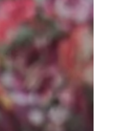
introduced the tea ceremony in 2012. In 2017, the
school became officially registered as an
Omotesenke Gakkō Sadō (School Tea Program)
institution. Since then, tea ceremony experiences
have been held an