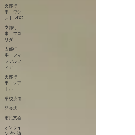
支部行
事・ワシ
ントンDC
支部行
事・フロ
リダ
支部行
事・フィ
ラデルフ
ィア
支部行
事・シア
トル
学校茶道
発会式
市民茶会
オンライ
ン特別講