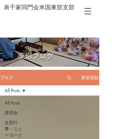
表千家同門会米国東部支部
​支部ブログ
ブログ
新規登録
All Posts
All Posts
講習会
支部行
事・ニュ
ーヨーク