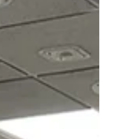
た。会員にとりましても、お客様との出会いを通
じて改めて茶の湯のもてなしの心を学ぶ貴重な機
会となり、一碗のお茶を通じて心を通わせる「一
座建立」の喜びを感じる一日となりました。 本茶
会の開催にあたり、会場をご提供くださった上野
支部長をはじめ、ご来席くださった皆様、そして
ご協力くださった皆様に心より感謝申し上げま
す。 On June 7, we hosted an e