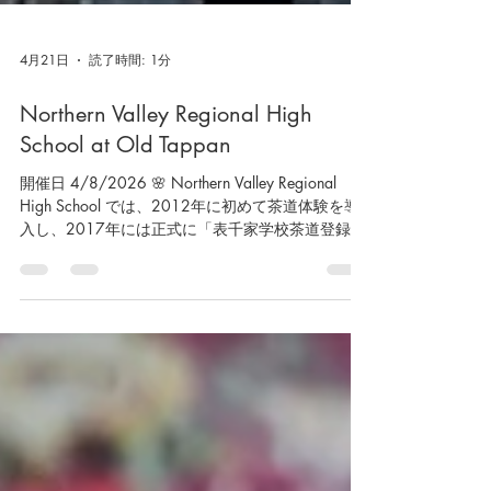
4月21日
読了時間: 1分
Northern Valley Regional High
School at Old Tappan
開催日 4/8/2026 🌸 Northern Valley Regional
High School では、2012年に初めて茶道体験を導
入し、2017年には正式に「表千家学校茶道登録
校」となりました 🍵 それ以来、毎年学年末に日本
語クラスの一環として茶道体験を実施しており、
登録前から数えると10年以上にわたって継続して
います。 日本語を学ぶ学生たちにとって、茶道を
通して日本文化の精神や礼儀を体験できること
は、とても貴重で意義深い時間となっています ✨
🌸 Northern Valley Regional High School first