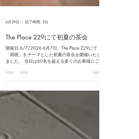
6月29日
読了時間: 2分
The Place 229にて初夏の茶会
開催日 6/7/2026 6月7日、The Place 229にて
「雨聴」をテーマとした初夏の茶会を開催いたし
ました。 当日は60名を超える多くのお客様にご来
席いただき、雨音や静寂の趣に思いを寄せなが
ら、お軸や花、お道具を通して初夏のひとときを
お楽しみいただきました。 予報になかった雨が一
時降り出しましたが、「雨奇晴好（うきせいこ
う）」という言葉にもあるように、雨の日には雨
の日ならではの趣があります。しっとりとした雨
の風情が茶室の設えに彩りを添え、より一層印象
深い茶会となりました。 お茶とお菓子を囲んで自
然と会話も弾み、季節の移ろいや日本文化、そし
て茶道に親しんでいただくひとときとなりまし