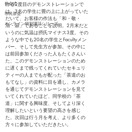
発会式
ける2度目のデモンストレーションで
は、3名の学生に畳の上に上がっていた
市民茶会
だいて、お客様の作法も「和・敬・
オンライン特別講話シリーズ
清・寂」であることを説明。2月末だと
いうのに気温は摂氏マイナス3度。その
ような中でも20名の学生とFacultyメン
バー、そして先生方が参加。その中に
は前回参加くださった人もたくさんい
た。このデモンストレーションのため
に遅くまで残ってくれていたセキュリ
ティーの人までもが配った「茶道のお
もてなし」の資料に目を通し、カメラ
を通じてデモンストレーションを見て
いてくれていたほど、同学校の「茶
道」に関する興味度、そしてより深く
理解したいという要望の高さを感じ
た。次回は行う月を考え、より多くの
方々に参加していただきたい。