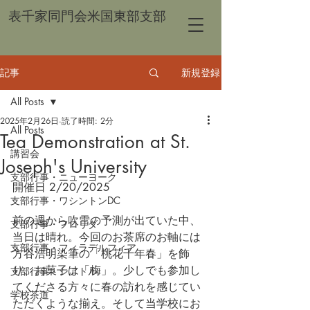
表千家同門会米国東部支部
記事
新規登録
All Posts
2025年2月26日
読了時間: 2分
All Posts
Tea Demonstration at St.
講習会
Joseph's University
支部行事・ニューヨーク
開催日 2/20/2025 
支部行事・ワシントンDC
前の週から吹雪の予測が出ていた中、
支部行事・フロリダ
当日は晴れ。今回のお茶席のお軸には
支部行事・フィラデルフィア
方谷浩明染筆の「桃花千年春」を飾
り、お菓子は「梅」。少しでも参加し
支部行事・シアトル
てくださる方々に春の訪れを感じてい
学校茶道
ただくような揃え。そして当学校にお