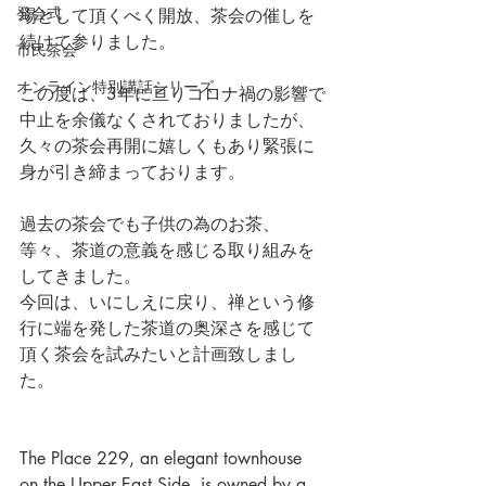
発会式
場として頂くべく開放、茶会の催しを
続けて参りました。
市民茶会
オンライン特別講話シリーズ
この度は、3年に亘りコロナ禍の影響で
中止を余儀なくされておりましたが、
久々の茶会再開に嬉しくもあり緊張に
身が引き締まっております。
過去の茶会でも子供の為のお茶、
等々、茶道の意義を感じる取り組みを
してきました。
今回は、いにしえに戻り、禅という修
行に端を発した茶道の奥深さを感じて
頂く茶会を試みたいと計画致しまし
た。
The Place 229, an elegant townhouse 
on the Upper East Side, is owned by a 