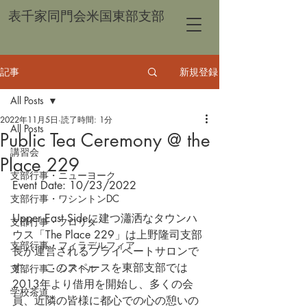
表千家同門会米国東部支部
記事
新規登録
All Posts
2022年11月5日
読了時間: 1分
All Posts
Public Tea Ceremony @ the
講習会
Place 229
支部行事・ニューヨーク
Event Date: 10/23/2022
支部行事・ワシントンDC
Upper East Sideに建つ瀟洒なタウンハ
支部行事・フロリダ
ウス「The Place 229」は上野隆司支部
支部行事・フィラデルフィア
長が運営されるプライベートサロンで
す。　このスペースを東部支部では
支部行事・シアトル
2013年より借用を開始し、多くの会
学校茶道
員、近隣の皆様に都心での心の憩いの