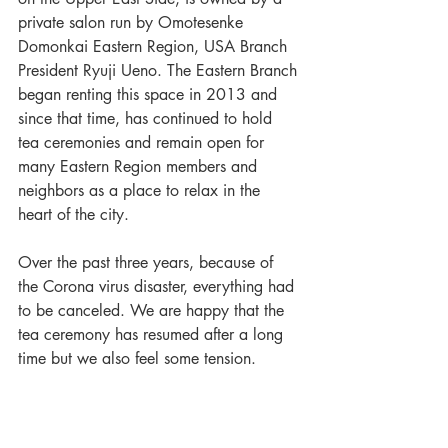
private salon run by Omotesenke 
Domonkai Eastern Region, USA Branch 
President Ryuji Ueno. The Eastern Branch 
began renting this space in 2013 and 
since that time, has continued to hold 
tea ceremonies and remain open for 
many Eastern Region members and 
neighbors as a place to relax in the 
heart of the city.
Over the past three years, because of 
the Corona virus disaster, everything had 
to be canceled. We are happy that the 
tea ceremony has resumed after a long 
time but we also feel some tension.