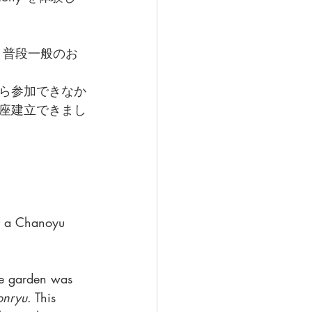
、普段一般のお
ら参加できなか
座建立できまし
ff a Chanoyu 
he garden was 
onryu
. This 