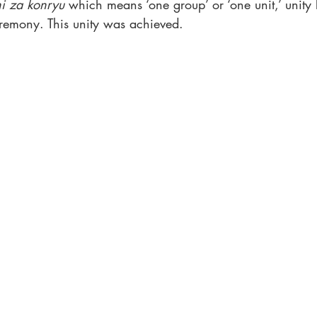
hi za konryu
 which means ‘one group’ or ‘one unit,’ unity
eremony. This unity was achieved. 