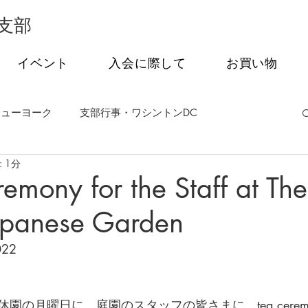
支部
イベント
入会に際して
お買い物
ニューヨーク
支部行事・ワシントンDC
 1分
事・フィラデルフィア
支部行事・シアトル
emony for the Staff at The
Japanese Garden
茶会
オンライン特別講話シリーズ
022 
園の月曜日に、庭園のスタッフの皆さまに、tea cerem