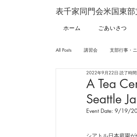
表千家同門会米国東部
ホーム
ごあいさつ
All Posts
講習会
支部行事・
2022年9月22日
読了時間:
支部行事・フロリダ
支部行
A Tea Cer
Seattle 
学校茶道
発会式
市民
Event Date: 9/19/2
シアトル日本庭園が休