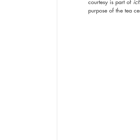
courtesy is part of 
ic
purpose of the tea c