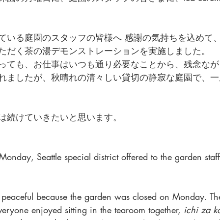
ている庭園のスタッフの皆様へ 感謝の気持ちを込めて
ただく茶の湯デモンストレーションを実施しました。
っても、お仕事はいつも通り必要なことから、残念なが
れましたが、秋晴れの清々しい貸切の静寂な庭園で、一
は続けていきたいと思います。
Monday, Seattle special district offered to the garden sta
nd peaceful because the garden was closed on Monday. T
veryone enjoyed sitting in the tearoom together,
 ichi za k