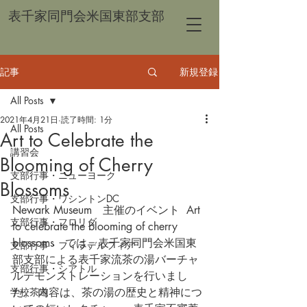
表千家同門会米国東部支部
記事
新規登録
All Posts
2021年4月21日
読了時間: 1分
All Posts
Art to Celebrate the
講習会
Blooming of Cherry
支部行事・ニューヨーク
Blossoms
支部行事・ワシントンDC
Newark Museum　主催のイベント  Art 
支部行事・フロリダ
to celebrate the blooming of cherry 
blossoms　では、表千家同門会米国東
支部行事・フィラデルフィア
部支部による表千家流茶の湯バーチャ
支部行事・シアトル
ルデモンストレーションを行いまし
学校茶道
た。 内容は、茶の湯の歴史と精神につ