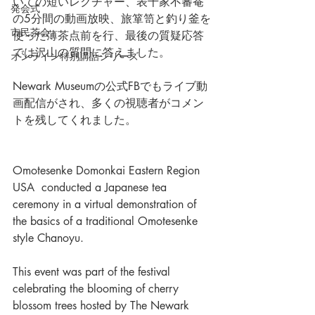
いての短いレクチャー、表千家不審菴
発会式
の5分間の動画放映、旅箪笥と釣り釜を
市民茶会
使った薄茶点前を行、最後の質疑応答
では沢山の質問に答えました。
オンライン特別講話シリーズ
Newark Museumの公式FBでもライブ動
画配信がされ、多くの視聴者がコメン
トを残してくれました。
Omotesenke Domonkai Eastern Region 
USA  conducted a Japanese tea 
ceremony in a virtual demonstration of 
the basics of a traditional Omotesenke 
style Chanoyu. 
This event was part of the festival 
celebrating the blooming of cherry 
blossom trees hosted by The Newark 