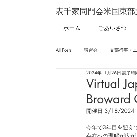
表千家同門会米国東部
ホーム
ごあいさつ
All Posts
講習会
支部行事・
2024年11月26日
読了時間
支部行事・フロリダ
支部行
Virtual J
Broward 
学校茶道
発会式
市民
開催日 3/18/2024 
今年で3年目を迎え
存在への理解が広が