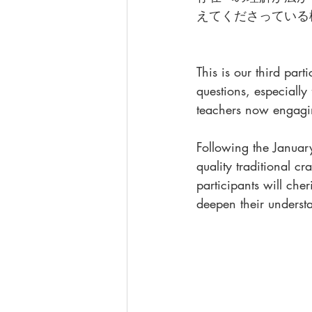
えてくださっている
This is our third par
questions, especially
teachers now engagin
Following the January
quality traditional 
participants will cher
deepen their understa