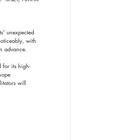
ts' unexpected 
oticeably, with 
in advance.
for its high-
hope 
itators will 