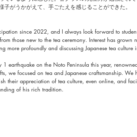
様子がうかがえて、手ごたえを感じることができた。
ticipation since 2022, and I always look forward to studen
 from those new to the tea ceremony. Interest has grown n
g more profoundly and discussing Japanese tea culture 
 1 earthquake on the Noto Peninsula this year, renowned 
crafts, we focused on tea and Japanese craftsmanship. We 
ish their appreciation of tea culture, even online, and facil
nding of his rich tradition.