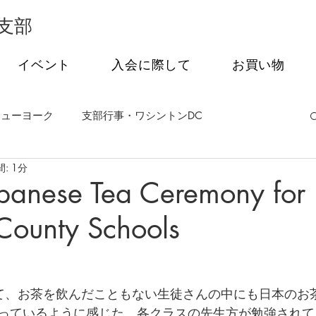
支部
イベント
入会に際して
お買い物
ニューヨーク
支部行事・ワシントンDC
: 1分
事・フィラデルフィア
支部行事・シアトル
apanese Tea Ceremony for
County Schools
茶会
オンライン特別講話シリーズ
て、お茶を飲んだこともない生徒さんの中にも日本のお
っているように感じた。各クラスの先生方が勉強されて