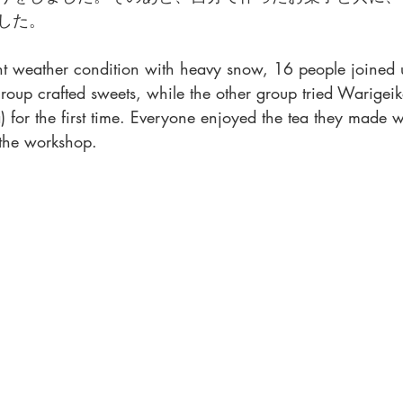
した。
nt weather condition with heavy snow, 16 people joined 
roup crafted sweets, while the other group tried Warigeik
 for the first time. Everyone enjoyed the tea they made w
 the workshop. 