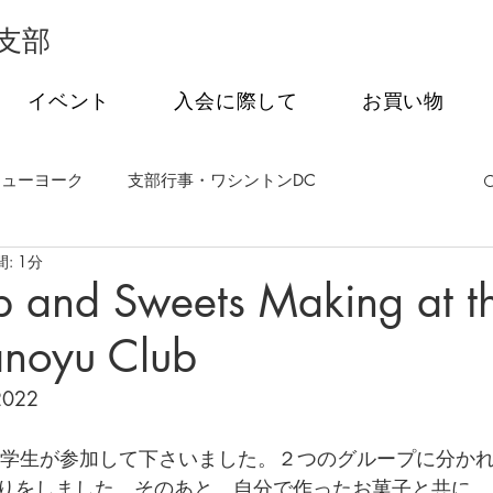
支部
イベント
入会に際して
お買い物
ニューヨーク
支部行事・ワシントンDC
: 1分
事・フィラデルフィア
支部行事・シアトル
 and Sweets Making at t
anoyu Club
茶会
オンライン特別講話シリーズ
2022
の学生が参加して下さいました。２つのグループに分かれ
りをしました。そのあと、自分で作ったお菓子と共に、