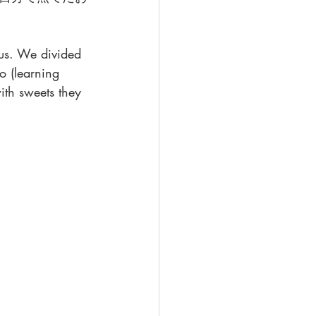
us. We divided 
o (learning 
ith sweets they 