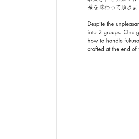
茶を味わって頂きま
Despite the unpleasa
into 2 groups. One g
how to handle fukusa)
crafted at the end of