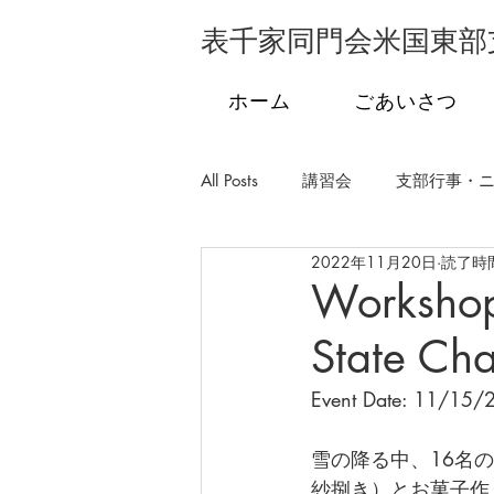
表千家同門会米国東部
ホーム
ごあいさつ
All Posts
講習会
支部行事・
2022年11月20日
読了時間
支部行事・フロリダ
支部行
Workshop
State Ch
学校茶道
発会式
市民
Event Date: 11/15/
雪の降る中、16名
紗捌き）とお菓子作