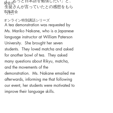
て、もっと日本語を勉強したい」と、
発会式
生徒さんが言っていたとの感想をもら
市民茶会
った。
オンライン特別講話シリーズ
A tea demonstration was requested by 
Ms. Mariko Nakane, who is a Japanese 
language instructor at William Paterson 
University.  She brought her seven 
students.  They loved matcha and asked 
for another bowl of tea.  They asked 
many questions about Rikyu, matcha, 
and the movements of the 
demonstration.  Ms. Nakane emailed me 
afterwards, informing me that following 
our event, her students were motivated to 
improve their language skills.