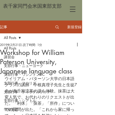
表千家同門会米国東部支部
記事
新規登録
All Posts
2019年2月21日
読了時間: 1分
All Posts
Workshop for William
講習会
Paterson University,
支部行事・ニューヨーク
Japanese language class
支部行事・ワシントンDC
ウイリアム・パターソン大学の日本語
支部行事・フロリダ
クラスの講師　中根真理子先生と生徒7
名が表千家流茶の湯を体験。抹茶は大
支部行事・フィラデルフィア
変人気で、お代わりのリクエストが出
支部行事・シアトル
た。「利休」「抹茶」「所作」につい
学校茶道
ての質問が出た。「これから家に帰っ