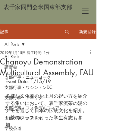
表千家同門会米国東部支部
記事
新規登録
All Posts
2019年1月15日
読了時間: 1分
All Posts
Chanoyu Demonstration
講習会
Multicultural Assembly, FAU
支部行事・ニューヨーク
Event Date: 1/15/19
支部行事・ワシントンDC
多様な文化圏のお正月の祝い方を紹介
支部行事・フロリダ
する集いにおいて、表千家流茶の湯の
支部行事・フィラデルフィア
デモを通して日本の伝統文化を紹介。
お茶のクラスをとった学生有志も参
支部行事・シアトル
加。
学校茶道