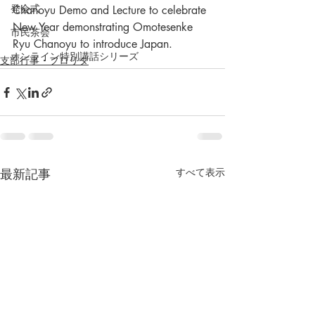
発会式
Chanoyu Demo and Lecture to celebrate 
New Year demonstrating Omotesenke 
市民茶会
Ryu Chanoyu to introduce Japan.
オンライン特別講話シリーズ
支部行事・フロリダ
最新記事
すべて表示