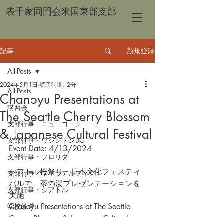
表千家同門会米国東部支部
記事
新規登録
All Posts
2024年5月1日
読了時間: 2分
All Posts
Chanoyu Presentations at
講習会
The Seattle Cherry Blossom
支部行事・ニューヨーク
& Japanese Cultural Festival
支部行事・ワシントンDC
Event Date: 4/13/2024
支部行事・フロリダ
シアトル桜祭り・日本文化フェスティ
支部行事・フィラデルフィア
バルで　茶の湯プレゼンテーションを
支部行事・シアトル
実施
学校茶道
Chanoyu Presentations at The Seattle 