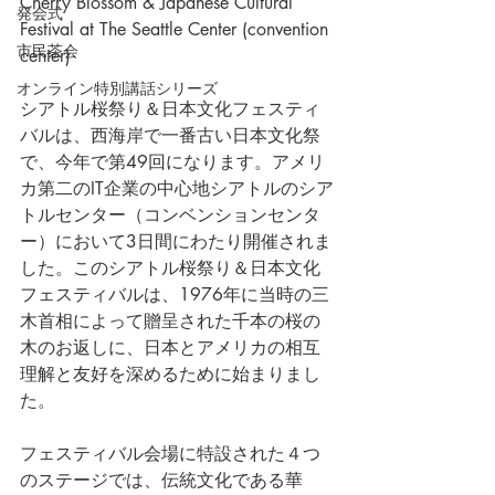
Cherry Blossom & Japanese Cultural 
発会式
Festival at The Seattle Center (convention 
市民茶会
center)　
オンライン特別講話シリーズ
シアトル桜祭り＆日本文化フェスティ
バルは、西海岸で一番古い日本文化祭
で、今年で第49回になります。アメリ
カ第二のIT企業の中心地シアトルのシア
トルセンター（コンベンションセンタ
ー）において3日間にわたり開催されま
した。このシアトル桜祭り＆日本文化
フェスティバルは、1976年に当時の三
木首相によって贈呈された千本の桜の
木のお返しに、日本とアメリカの相互
理解と友好を深めるために始まりまし
た。
フェスティバル会場に特設された４つ
のステージでは、伝統文化である華