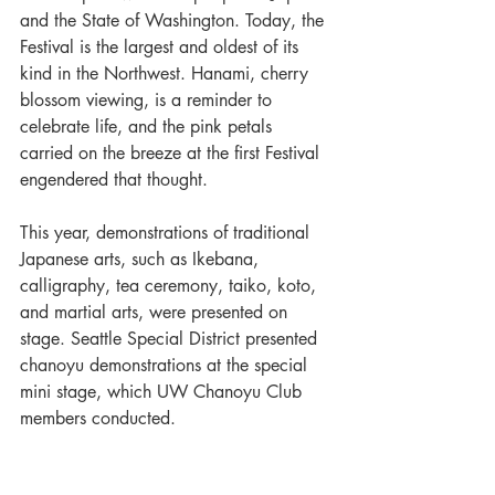
and the State of Washington. Today, the 
Festival is the largest and oldest of its 
kind in the Northwest. Hanami, cherry 
blossom viewing, is a reminder to 
celebrate life, and the pink petals 
carried on the breeze at the first Festival 
engendered that thought. 
This year, demonstrations of traditional 
Japanese arts, such as Ikebana, 
calligraphy, tea ceremony, taiko, koto, 
and martial arts, were presented on 
stage. Seattle Special District presented 
chanoyu demonstrations at the special 
mini stage, which UW Chanoyu Club 
members conducted.