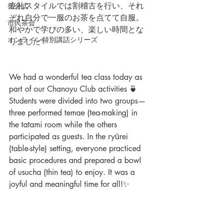
立礼スタイルでは割稽古を行い、それ
発会式
ぞれ自分で一服のお茶を点てて自服。
市民茶会
和やかで学びの多い、楽しい時間とな
オンライン特別講話シリーズ
りました✨
We had a wonderful tea class today as 
part of our Chanoyu Club activities 🍵
Students were divided into two groups—
three performed temae (tea-making) in 
the tatami room while the others 
participated as guests. 
In
 the ryūrei 
(table-style) setting, everyone practiced 
basic procedures and prepared a bowl 
of usucha (thin tea) to enjoy. 
It
 was a 
joyful and meaningful time for all!✨