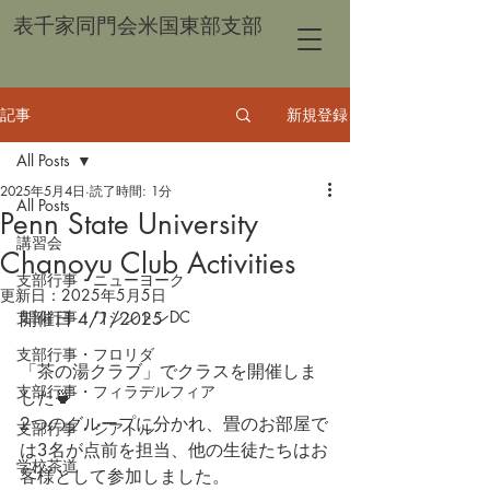
表千家同門会米国東部支部
記事
新規登録
All Posts
2025年5月4日
読了時間: 1分
All Posts
Penn State University
講習会
Chanoyu Club Activities
支部行事・ニューヨーク
更新日：
2025年5月5日
支部行事・ワシントンDC
開催日 4/1/2025
支部行事・フロリダ
「茶の湯クラブ」でクラスを開催しま
支部行事・フィラデルフィア
した🍵
2つのグループに分かれ、畳のお部屋で
支部行事・シアトル
は3名が点前を担当、他の生徒たちはお
学校茶道
客様として参加しました。