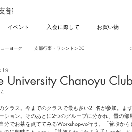
支部
イベント
入会に際して
お買い物
ニューヨーク
支部行事・ワシントンDC
 1分
事・フィラデルフィア
支部行事・シアトル
e University Chanoyu Club
24
茶会
オンライン特別講話シリーズ
のクラス。今までのクラスで最も多い21名が参加。まず
ーション。そのあとに2つのグループに分かれ、畳の部
分でお茶を点ててみるWorkshopwo行う。「普段か
ものに興味をもった」「茶筅をたまたま入手したが、ち