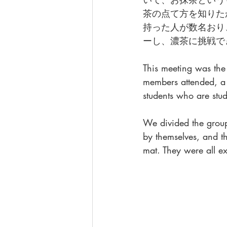
茶の点て方を知りた
持った人が数名おり
ーし、濃茶に挑戦で
This meeting was the 
members attended, a 
students who are stu
We divided the group
by themselves, and t
mat. They were all ex