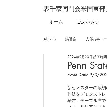
表千家同門会米国東部
ホーム
ごあいさつ
All Posts
講習会
支部行事・
2024年9月20日
読了時間:
支部行事・フロリダ
支部行
Penn Stat
Event Date: 9/3/20
学校茶道
発会式
市民
新セメスターの最初
作法をデモンストレ
稽古、テーブル席で自
いて、お抹茶という