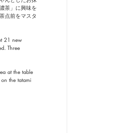
濃茶」に興味を
茶点前をマスタ
out 21 new 
d. Three 
a at the table 
on the tatami 