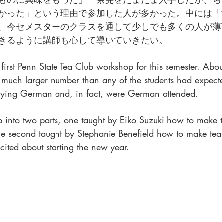
かった」という理由で参加した人が多かった。中には「
、今セメスターのクラスを通して少しでも多くの人が薄
きるように講師も心して導いていきたい。
first Penn State Tea Club workshop for this semester. Ab
much larger number than any of the students had expecte
dying German and, in fact, were German attended. 
 into two parts, one taught by Eiko Suzuki how to make te
he second taught by Stephanie Benefield how to make tea 
cited about starting the new year.