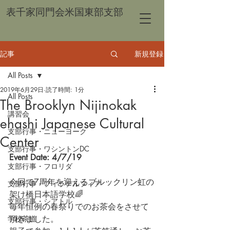
表千家同門会米国東部支部
記事
新規登録
All Posts
2019年6月29日
読了時間: 1分
All Posts
The Brooklyn Nijinokak
講習会
ehashi Japanese Cultural
支部行事・ニューヨーク
Center
支部行事・ワシントンDC
Event Date: 4/7/19
支部行事・フロリダ
今回で7周年を迎えるブルックリン虹の
支部行事・フィラデルフィア
架け橋日本語学校🌈
支部行事・シアトル
毎年恒例の春祭りでのお茶会をさせて
学校茶道
頂きました。