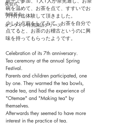
親子で参加、1人1人が茶筅通し、お茶
発会式
碗を温めて、お茶を点て、すすいでお
市民茶会
片付け迄体験して頂きました。
少しお点前をしてみて、お茶を自分で
オンライン特別講話シリーズ
点てると、お茶のお稽古というのに興
味を持ってもらったようです。
Celebration of its 7th anniversary.
Tea ceremony at the annual Spring 
Festival.
Parents and children participated, one 
by one. They warmed the tea bowls, 
made tea, and had the experience of 
"Otemae" and "Making tea" by 
themselves.
Afterwards they seemed to have more 
interest in the practice of tea.