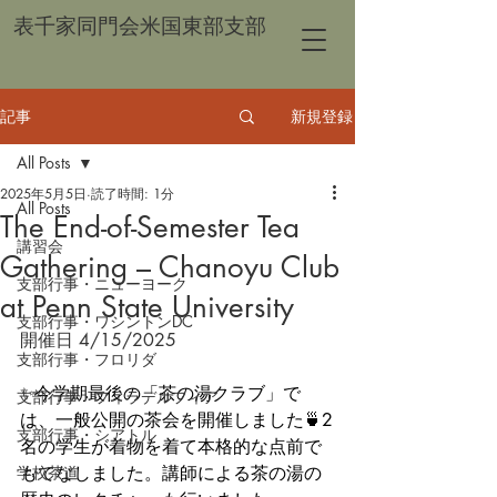
表千家同門会米国東部支部
記事
新規登録
All Posts
2025年5月5日
読了時間: 1分
All Posts
The End-of-Semester Tea
講習会
Gathering – Chanoyu Club
支部行事・ニューヨーク
at Penn State University
支部行事・ワシントンDC
開催日 4/15/2025
支部行事・フロリダ
✨今学期最後の「茶の湯クラブ」で
支部行事・フィラデルフィア
は、一般公開の茶会を開催しました🍵2
支部行事・シアトル
名の学生が着物を着て本格的な点前で
学校茶道
もてなしました。講師による茶の湯の