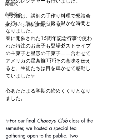
歴史のレクチャーも行いました。
発会式
市民茶会
その後は、講師の手作り料理で懇談会
を行い、学びを振り返る温かな時間と
オンライン特別講話シリーズ
なりました。
春に開催された15周年記念行事で使わ
れた特注のお菓子も登場🎁ストライプ
の主菓子と星形の干菓子——合わせて
アメリカの星条旗🇺🇸その意味を伝え
ると、生徒たちは目を輝かせて感動し
ていました✨
心あたたまる学期の締めくくりとなり
ました。
✨For our final 
Chanoyu Club
 class of the 
semester, we hosted a special tea 
gathering open to the public. Two 