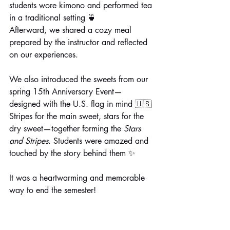
students wore kimono and performed tea 
in a traditional setting 🍵
Afterward, we shared a cozy meal 
prepared by the instructor and reflected 
on our experiences.
We also introduced the sweets from our 
spring 15th Anniversary Event—
designed with the U.S. flag in mind 🇺🇸 
Stripes for the main sweet, stars for the 
dry sweet—together forming the 
Stars 
and Stripes
. Students were amazed and 
touched by the story behind them ✨
It was a heartwarming and memorable 
way to end the semester!