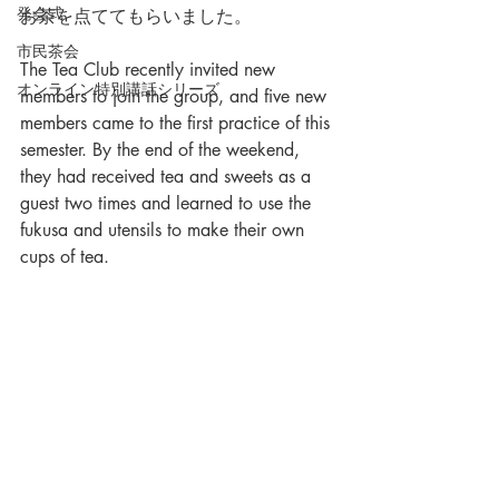
発会式
お茶を点ててもらいました。
市民茶会
The Tea Club recently invited new 
オンライン特別講話シリーズ
members to join the group, and five new 
members came to the first practice of this 
semester. By the end of the weekend, 
they had received tea and sweets as a 
guest two times and learned to use the 
fukusa and utensils to make their own 
cups of tea.  