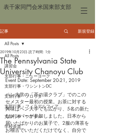
表千家同門会米国東部支部
記事
新規登録
All Posts
2019年10月23日
読了時間: 1分
All Posts
The Pennsylvania State
講習会
University Chanoyu Club
支部行事・ニューヨーク
Event Date: September 20-21, 2019
支部行事・ワシントンDC
ペン大学の「茶の湯クラブ」でのこの
支部行事・フロリダ
セメスター最初の授業。お茶に対する
支部行事・フィラデルフィア
興味はペン大学でも広がり、5名の新た
なメンバーが参加しました。日本から
支部行事・シアトル
届いたばかりのお菓子で、2服の薄茶を
学校茶道
お稽古でいただくだけでなく、自分で